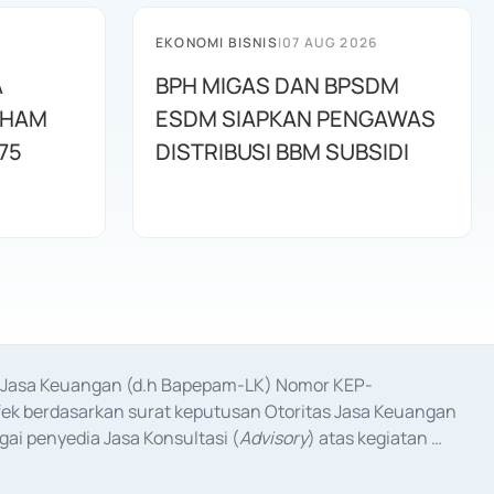
EKONOMI BISNIS
|
07 AUG 2026
A
BPH MIGAS DAN BPSDM
AHAM
ESDM SIAPKAN PENGAWAS
75
DISTRIBUSI BBM SUBSIDI
as Jasa Keuangan (d.h Bapepam-LK) Nomor KEP-
fek berdasarkan surat keputusan Otoritas Jasa Keuangan 
ai penyedia Jasa Konsultasi (
Advisory
) atas kegiatan 
anggal 3 Februari 2017, dan beberapa izin usaha lainnya 
iterbitkan pada tahun 2017 dan izin usaha lainnya dari 