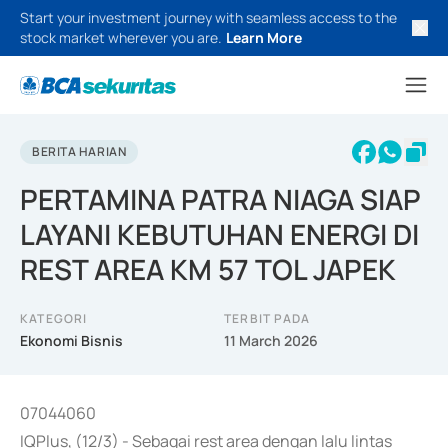
Start your investment journey with seamless access to the
stock market wherever you are.
Learn More
BERITA HARIAN
PERTAMINA PATRA NIAGA SIAP
LAYANI KEBUTUHAN ENERGI DI
REST AREA KM 57 TOL JAPEK
KATEGORI
TERBIT PADA
Ekonomi Bisnis
11 March 2026
07044060
IQPlus, (12/3) - Sebagai rest area dengan lalu lintas