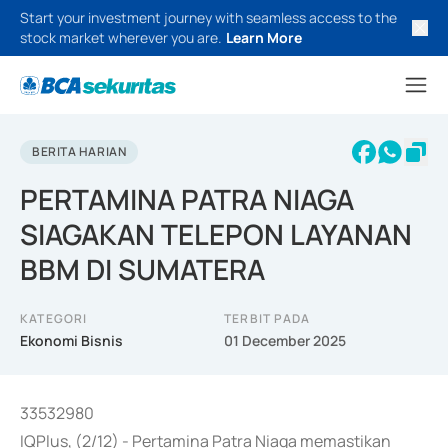
Start your investment journey with seamless access to the
stock market wherever you are.
Learn More
BERITA HARIAN
PERTAMINA PATRA NIAGA
SIAGAKAN TELEPON LAYANAN
BBM DI SUMATERA
KATEGORI
TERBIT PADA
Ekonomi Bisnis
01 December 2025
33532980
IQPlus, (2/12) - Pertamina Patra Niaga memastikan