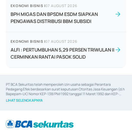
EKONOMI BISNIS
|
07 AUGUST 2026
BPH MIGAS DAN BPSDM ESDM SIAPKAN
PENGAWAS DISTRIBUSI BBM SUBSIDI
EKONOMI BISNIS
|
07 AUGUST 2026
ALFI : PERTUMBUHAN 5,29 PERSEN TRIWULAN II
CERMINKAN RANTAI PASOK SOLID
PT BCA Sekuritas telah memperoleh izin usaha sebagai Perantara 
Pedagang Efek berdasarkan surat keputusan Otoritas Jasa Keuangan (d.h 
Bapepam-LK) Nomor KEP-138/PM/1992 tanggal 11 Maret 1992 dan KEP-
06/D.04/2014 tanggal 28 Februari 2014, izin usaha sebagai Penjamin Emisi 
LIHAT SELENGKAPNYA
Efek berdasarkan surat keputusan Otoritas Jasa Keuangan Nomor KEP-
12/PM/PEE/1997 tanggal 24 September 1997 dan KEP-07/D.04/2014 
tanggal 28 Februari 2014, izin usaha sebagai penyedia Jasa Konsultasi 
(
Advisory
) atas kegiatan merger, akuisisi, divestasi, dan 
join venture
berdasarkan surat keputusan Otoritas Jasa Keuangan Nomor S-
67/PM.21/2017 tanggal 3 Februari 2017, dan beberapa izin usaha lainnya 
dari Bank Indonesia antara lain sebagai Perantara Pelaksanaan Transaksi 