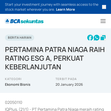
Start your investment journey with seamless access to the
stock market wherever you are.
Learn More
BERITA HARIAN
PERTAMINA PATRA NIAGA RAIH
RATING ESG A, PERKUAT
KEBERLANJUTAN
KATEGORI
TERBIT PADA
Ekonomi Bisnis
20 January 2026
02050110
IQPlus, (21/1) - PT Pertamina Patra Niaga meraih rating