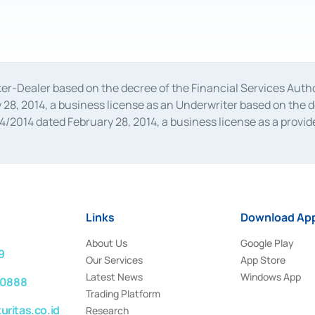
oker-Dealer based on the decree of the Financial Services A
28, 2014, a business license as an Underwriter based on the 
014 dated February 28, 2014, a business license as a provider
 Financial Services Authority Number S-67/PM.21/2014 dated Fe
and joint ventures based on the decision letter of the Financ
 Bank Indonesia, among others as an Intermediary for the Impl
usiness licenses from Bank Indonesia as a Supporting Institut
e was issued in 2018.
Links
Download App
About Us
Google Play
9
Our Services
App Store
Latest News
Windows App
 0888
Trading Platform
ritas.co.id
Research