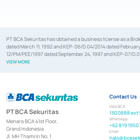
PT BCA Sekuritas has obtained a business license as a Br
dated March 11, 1992 and KEP-06/D.04/2014 dated February 
12/PM/PEE/1997 dated September 24, 1997 and KEP-07/D.04/2
divestments, and joint ventures based on the decree of the
VIEW MORE
Advisory Services for mergers, acquisitions, divestments, 
February 3, 2017, and several other business licenses from
Money Market whose license was issued in 2017 and other b
Settlement of Commercial Paper Transactions whose licens
Contact Us
Halo BCA
PT BCA Sekuritas
1500888 ext 
WhatsApp
Menara BCA 41st Floor,
+62 819 1950
Grand Indonesia
Email
Jl. MH Thamrin No. 1
halo@bcaseku