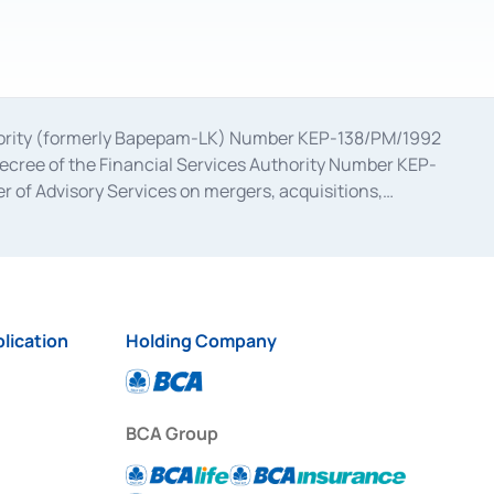
uthority (formerly Bapepam-LK) Number KEP-138/PM/1992
decree of the Financial Services Authority Number KEP-
 of Advisory Services on mergers, acquisitions,
bruary 28, 2014, a business license as a provider of
ial Services Authority Number S-67/PM.21/2017 dated
ementation of Certificate of Deposit Transactions in the
ion for the Issuance, Transaction, and Administration and
lication
Holding Company
BCA Group