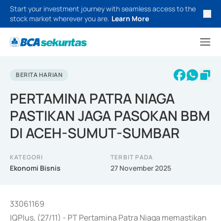
Start your investment journey with seamless access to the
stock market wherever you are.
Learn More
BERITA HARIAN
PERTAMINA PATRA NIAGA
PASTIKAN JAGA PASOKAN BBM
DI ACEH-SUMUT-SUMBAR
KATEGORI
TERBIT PADA
Ekonomi Bisnis
27 November 2025
33061169
IQPlus, (27/11) - PT Pertamina Patra Niaga memastikan