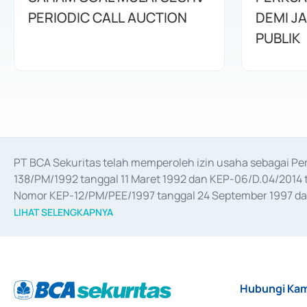
PERIODIC CALL AUCTION
DEMI J
PUBLIK
PT BCA Sekuritas telah memperoleh izin usaha sebagai P
138/PM/1992 tanggal 11 Maret 1992 dan KEP-06/D.04/2014 t
Nomor KEP-12/PM/PEE/1997 tanggal 24 September 1997 dan 
merger, akuisisi, divestasi, dan 
join venture
 berdasarkan su
LIHAT SELENGKAPNYA
dari Bank Indonesia antara lain sebagai Perantara Pelaksan
Bank Indonesia sebagai Lembaga Pendukung Penerbitan, Tr
tahun 2018.
Hubungi Kam