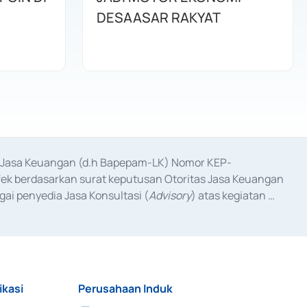
DESAASAR RAKYAT
as Jasa Keuangan (d.h Bapepam-LK) Nomor KEP-
fek berdasarkan surat keputusan Otoritas Jasa Keuangan 
ai penyedia Jasa Konsultasi (
Advisory
) atas kegiatan 
anggal 3 Februari 2017, dan beberapa izin usaha lainnya 
iterbitkan pada tahun 2017 dan izin usaha lainnya dari 
at Berharga Komersial yang izinnya diterbitkan pada 
ikasi
Perusahaan Induk