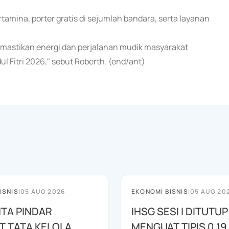
rtamina, porter gratis di sejumlah bandara, serta layanan
mastikan energi dan perjalanan mudik masyarakat
 Fitri 2026," sebut Roberth. (end/ant)
ISNIS
|
05 AUG 2026
EKONOMI BISNIS
|
05 AUG 20
NTA PINDAR
IHSG SESI I DITUTUP
T TATA KELOLA
MENGUAT TIPIS 0,19 