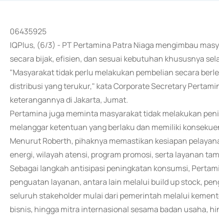
06435925
IQPlus, (6/3) - PT Pertamina Patra Niaga mengimbau ma
secara bijak, efisien, dan sesuai kebutuhan khususnya sel
"Masyarakat tidak perlu melakukan pembelian secara berle
distribusi yang terukur," kata Corporate Secretary Perta
keterangannya di Jakarta, Jumat.
Pertamina juga meminta masyarakat tidak melakukan pen
melanggar ketentuan yang berlaku dan memiliki konseku
Menurut Roberth, pihaknya memastikan kesiapan pelayan
energi, wilayah atensi, program promosi, serta layanan ta
Sebagai langkah antisipasi peningkatan konsumsi, Pertam
penguatan layanan, antara lain melalui build up stock, pen
seluruh stakeholder mulai dari pemerintah melalui kemente
bisnis, hingga mitra internasional sesama badan usaha, hi