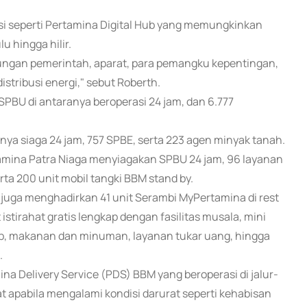
asi seperti Pertamina Digital Hub yang memungkinkan
u hingga hilir.
ungan pemerintah, aparat, para pemangku kepentingan,
stribusi energi," sebut Roberth.
PBU di antaranya beroperasi 24 jam, dan 6.777
nya siaga 24 jam, 757 SPBE, serta 223 agen minyak tanah.
Pertamina Patra Niaga menyiagakan SPBU 24 jam, 96 layanan
erta 200 unit mobil tangki BBM stand by.
 juga menghadirkan 41 unit Serambi MyPertamina di rest
istirahat gratis lengkap dengan fasilitas musala, mini
rshop, makanan dan minuman, layanan tukar uang, hingga
.
a Delivery Service (PDS) BBM yang beroperasi di jalur-
t apabila mengalami kondisi darurat seperti kehabisan