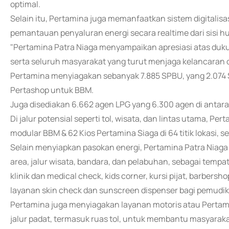
optimal.
Selain itu, Pertamina juga memanfaatkan sistem digitalis
pemantauan penyaluran energi secara realtime dari sisi hul
"Pertamina Patra Niaga menyampaikan apresiasi atas duk
serta seluruh masyarakat yang turut menjaga kelancaran di
Pertamina menyiagakan sebanyak 7.885 SPBU, yang 2.074 S
Pertashop untuk BBM.
Juga disediakan 6.662 agen LPG yang 6.300 agen di antara
Di jalur potensial seperti tol, wisata, dan lintas utama, 
modular BBM & 62 Kios Pertamina Siaga di 64 titik lokasi, s
Selain menyiapkan pasokan energi, Pertamina Patra Niaga
area, jalur wisata, bandara, dan pelabuhan, sebagai tempat 
klinik dan medical check, kids corner, kursi pijat, barbe
layanan skin check dan sunscreen dispenser bagi pemudik
Pertamina juga menyiagakan layanan motoris atau Pertamin
jalur padat, termasuk ruas tol, untuk membantu masyaraka