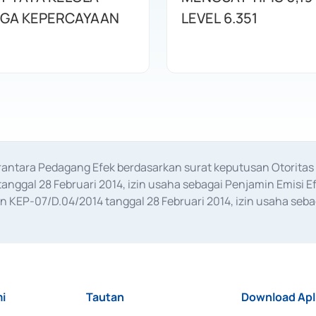
AGA KEPERCAYAAN
LEVEL 6.351
erantara Pedagang Efek berdasarkan surat keputusan Otorit
anggal 28 Februari 2014, izin usaha sebagai Penjamin Emisi E
KEP-07/D.04/2014 tanggal 28 Februari 2014, izin usaha sebag
rat keputusan Otoritas Jasa Keuangan Nomor S-67/PM.21/2017 t
aan Transaksi Sertifikat Deposito di Pasar Uang yang izinnya d
ansaksi, serta Penatausahaan dan Penyelesaian Transaksi Sur
i
Tautan
Download Apl