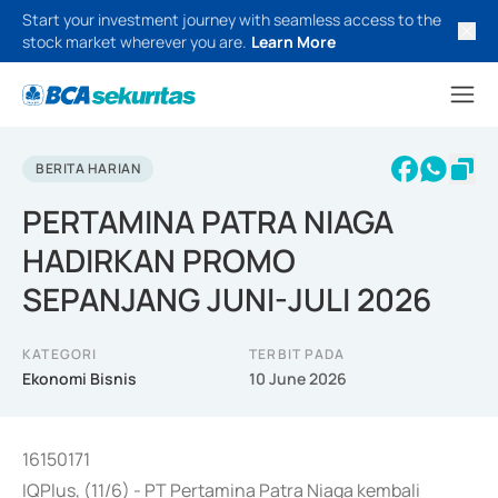
Start your investment journey with seamless access to the
stock market wherever you are.
Learn More
BERITA HARIAN
PERTAMINA PATRA NIAGA
HADIRKAN PROMO
SEPANJANG JUNI-JULI 2026
KATEGORI
TERBIT PADA
Ekonomi Bisnis
10 June 2026
16150171
IQPlus, (11/6) - PT Pertamina Patra Niaga kembali