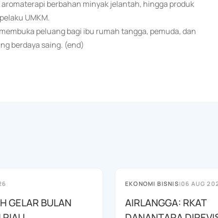
in aromaterapi berbahan minyak jelantah, hingga produk
a pelaku UMKM.
a membuka peluang bagi ibu rumah tangga, pemuda, dan
g berdaya saing. (end)
26
EKONOMI BISNIS
|
06 AUG 20
AH GELAR BULAN
AIRLANGGA: RKAT
I RIAU
DANANTARA DIREVIS