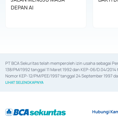
DEPAN AI
PT BCA Sekuritas telah memperoleh izin usaha sebagai P
138/PM/1992 tanggal 11 Maret 1992 dan KEP-06/D.04/2014 t
Nomor KEP-12/PM/PEE/1997 tanggal 24 September 1997 dan 
merger, akuisisi, divestasi, dan 
join venture
 berdasarkan su
LIHAT SELENGKAPNYA
dari Bank Indonesia antara lain sebagai Perantara Pelaksan
Bank Indonesia sebagai Lembaga Pendukung Penerbitan, Tr
tahun 2018.
Hubungi Kam