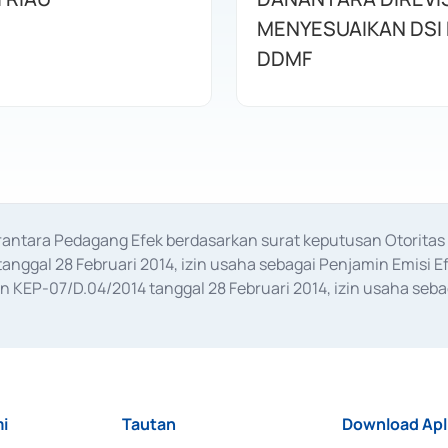
MENYESUAIKAN DSI
DDMF
erantara Pedagang Efek berdasarkan surat keputusan Otorit
anggal 28 Februari 2014, izin usaha sebagai Penjamin Emisi E
KEP-07/D.04/2014 tanggal 28 Februari 2014, izin usaha sebag
rat keputusan Otoritas Jasa Keuangan Nomor S-67/PM.21/2017 t
aan Transaksi Sertifikat Deposito di Pasar Uang yang izinnya d
ansaksi, serta Penatausahaan dan Penyelesaian Transaksi Sur
i
Tautan
Download Apl