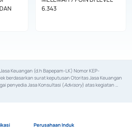
 DAN
6.343
as Jasa Keuangan (d.h Bapepam-LK) Nomor KEP-
fek berdasarkan surat keputusan Otoritas Jasa Keuangan 
ai penyedia Jasa Konsultasi (
Advisory
) atas kegiatan 
anggal 3 Februari 2017, dan beberapa izin usaha lainnya 
iterbitkan pada tahun 2017 dan izin usaha lainnya dari 
at Berharga Komersial yang izinnya diterbitkan pada 
ikasi
Perusahaan Induk