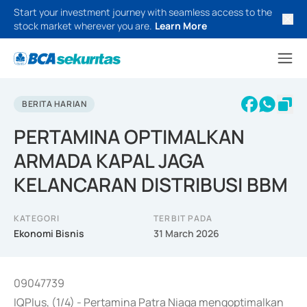
Start your investment journey with seamless access to the
stock market wherever you are.
Learn More
BERITA HARIAN
PERTAMINA OPTIMALKAN
ARMADA KAPAL JAGA
KELANCARAN DISTRIBUSI BBM
KATEGORI
TERBIT PADA
Ekonomi Bisnis
31 March 2026
09047739
IQPlus, (1/4) - Pertamina Patra Niaga mengoptimalkan