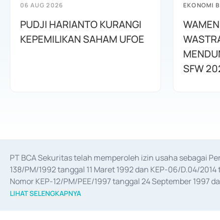
06 AUG 2026
EKONOMI B
PUDJI HARIANTO KURANGI
WAMEN
KEPEMILIKAN SAHAM UFOE
WASTR
MENDUN
SFW 20
PT BCA Sekuritas telah memperoleh izin usaha sebagai P
138/PM/1992 tanggal 11 Maret 1992 dan KEP-06/D.04/2014 t
Nomor KEP-12/PM/PEE/1997 tanggal 24 September 1997 dan 
merger, akuisisi, divestasi, dan 
join venture
 berdasarkan su
LIHAT SELENGKAPNYA
dari Bank Indonesia antara lain sebagai Perantara Pelaksan
Bank Indonesia sebagai Lembaga Pendukung Penerbitan, Tr