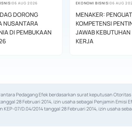
ISNIS
|
06 AUG 2026
EKONOMI BISNIS
|
06 AUG 20
DAG DORONG
MENAKER: PENGUA
A NUSANTARA
KOMPETENSI PENTI
IA DI PEMBUKAAN
JAWAB KEBUTUHAN 
26
KERJA
erantara Pedagang Efek berdasarkan surat keputusan Otorit
anggal 28 Februari 2014, izin usaha sebagai Penjamin Emisi E
KEP-07/D.04/2014 tanggal 28 Februari 2014, izin usaha sebag
rat keputusan Otoritas Jasa Keuangan Nomor S-67/PM.21/2017 t
aan Transaksi Sertifikat Deposito di Pasar Uang yang izinnya d
ansaksi, serta Penatausahaan dan Penyelesaian Transaksi Sur