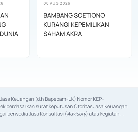
26
06 AUG 2026
TAN
BAMBANG SOETIONO
NG
KURANGI KEPEMILIKAN
DUNIA
SAHAM AKRA
as Jasa Keuangan (d.h Bapepam-LK) Nomor KEP-
fek berdasarkan surat keputusan Otoritas Jasa Keuangan 
ai penyedia Jasa Konsultasi (
Advisory
) atas kegiatan 
anggal 3 Februari 2017, dan beberapa izin usaha lainnya 
iterbitkan pada tahun 2017 dan izin usaha lainnya dari 
at Berharga Komersial yang izinnya diterbitkan pada 