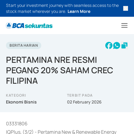
Start your investment journey with seamless access to the
stock market wherever you are.
Learn More
BERITA HARIAN
PERTAMINA NRE RESMI
PEGANG 20% SAHAM CREC
FILIPINA
KATEGORI
TERBIT PADA
Ekonomi Bisnis
02 February 2026
03331806
IQPlus, (3/2) - Pertamina New & Renewable Energy