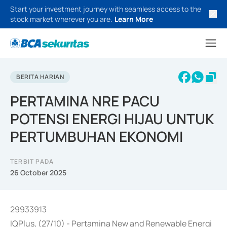
Start your investment journey with seamless access to the
stock market wherever you are.
Learn More
BERITA HARIAN
PERTAMINA NRE PACU
POTENSI ENERGI HIJAU UNTUK
PERTUMBUHAN EKONOMI
TERBIT PADA
26 October 2025
29933913
IQPlus, (27/10) - Pertamina New and Renewable Energi