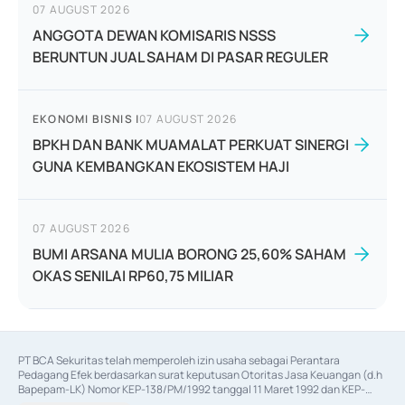
07 AUGUST 2026
ANGGOTA DEWAN KOMISARIS NSSS
BERUNTUN JUAL SAHAM DI PASAR REGULER
EKONOMI BISNIS
|
07 AUGUST 2026
BPKH DAN BANK MUAMALAT PERKUAT SINERGI
GUNA KEMBANGKAN EKOSISTEM HAJI
07 AUGUST 2026
BUMI ARSANA MULIA BORONG 25,60% SAHAM
OKAS SENILAI RP60,75 MILIAR
PT BCA Sekuritas telah memperoleh izin usaha sebagai Perantara 
Pedagang Efek berdasarkan surat keputusan Otoritas Jasa Keuangan (d.h 
Bapepam-LK) Nomor KEP-138/PM/1992 tanggal 11 Maret 1992 dan KEP-
06/D.04/2014 tanggal 28 Februari 2014, izin usaha sebagai Penjamin Emisi 