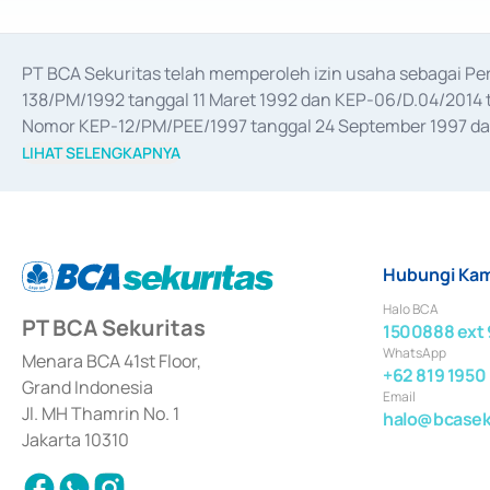
PT BCA Sekuritas telah memperoleh izin usaha sebagai P
138/PM/1992 tanggal 11 Maret 1992 dan KEP-06/D.04/2014 t
Nomor KEP-12/PM/PEE/1997 tanggal 24 September 1997 dan 
merger, akuisisi, divestasi, dan 
join venture
 berdasarkan su
LIHAT SELENGKAPNYA
dari Bank Indonesia antara lain sebagai Perantara Pelaksan
Bank Indonesia sebagai Lembaga Pendukung Penerbitan, Tr
tahun 2018.
Hubungi Kam
Halo BCA
PT BCA Sekuritas
1500888 ext 
WhatsApp
Menara BCA 41st Floor,
+62 819 1950
Grand Indonesia
Email
Jl. MH Thamrin No. 1
halo@bcaseku
Jakarta 10310