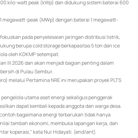
00 kilo-watt peak (kWp) dan didukung sistem baterai 600
 1 megawatt-peak (MWp) dengan baterai 1 megawatt-
fokuskan pada penyelesaian jaringan distribusi listrik,
dukung berupa cold storage berkapasitas 5 ton dan ice
elola oleh KDKMP setempat.
ulan III 2026 dan akan menjadi bagian penting dalam
bersih di Pulau Sembur.
ero) melalui Pertamina NRE ini merupakan proyek PLTS
pengelola utama aset energi sekaligus penggerak
silkan dapat kembali kepada anggota dan warga desa.
contoh bagaimana energi terbarukan tidak hanya
 nilai tambah ekonomi, membuka lapangan kerja, dan
ar koperasi," kata Nur Hidayati. (end/ant)