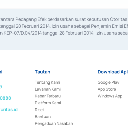
erantara Pedagang Efek berdasarkan surat keputusan Otorit
anggal 28 Februari 2014, izin usaha sebagai Penjamin Emisi E
KEP-07/D.04/2014 tanggal 28 Februari 2014, izin usaha sebag
rat keputusan Otoritas Jasa Keuangan Nomor S-67/PM.21/2017 t
aan Transaksi Sertifikat Deposito di Pasar Uang yang izinnya d
ansaksi, serta Penatausahaan dan Penyelesaian Transaksi Sur
i
Tautan
Download Apl
Tentang Kami
Google Play
9
Layanan Kami
App Store
Kabar Terbaru
Windows App
 0888
Platform Kami
ritas.id
Riset
Bantuan
Pengaduan Nasabah