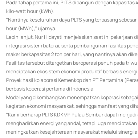
Pada tahap pertama ini, PLTS dibangun dengan kapasitas 4
kilo-watt hour (kWh).
"Nantinya keseluruhan daya PLTS yang terpasang sebesar
hour (MWh)," ujarnya.
Lebih lanjut, Nur Hidayati menjelaskan saat ini pekerjaan di
integrasi sistem baterai, serta pembangunan fasilitas pen
maker berkapasitas 2 ton per hari, yang nantinya akan dik
Fasilitas tersebut ditargetkan beroperasi penuh pada triw
menciptakan ekosistem ekonomi produktif berbasis energi 
Proyek hasil kolaborasi Kemenkop dan PT Pertamina (Pers
berbasis koperasi pertama di Indonesia.
Model yang dikembangkan menempatkan koperasi sebagai 
kegiatan ekonomi masyarakat, sehingga manfaat yang diha
"Kami berharap PLTS KDKMP Pulau Sembur dapat menjadi 
menghadirkan energi yang andal, tetapi juga menciptakan
meningkatkan kesejahteraan masyarakat melalui sinergi ant