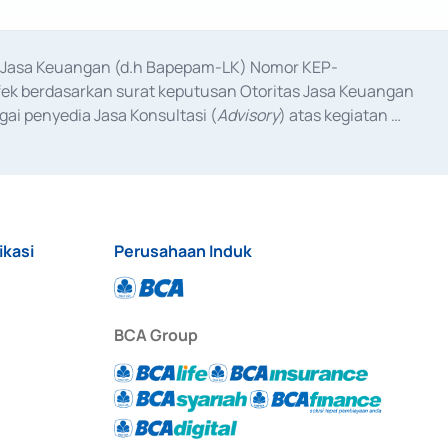
as Jasa Keuangan (d.h Bapepam-LK) Nomor KEP-
fek berdasarkan surat keputusan Otoritas Jasa Keuangan 
ai penyedia Jasa Konsultasi (
Advisory
) atas kegiatan 
anggal 3 Februari 2017, dan beberapa izin usaha lainnya 
iterbitkan pada tahun 2017 dan izin usaha lainnya dari 
at Berharga Komersial yang izinnya diterbitkan pada 
ikasi
Perusahaan Induk
BCA Group