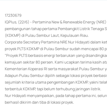
17230679
IQPlus, (22/6) - Pertamina New & Renewable Energy (NR
pembangunan tahap pertama Pembangkit Listrik Tenaga S
(KDKMP) di Pulau Sembur Laut, Kepulauan Riau.
Corporate Secretary Pertamina NRE Nur Hidayati dalam ke
proyek PLTS KDKMP di Pulau Sembur sudah mencapai 80 p
"Proyek PLTS berbasis energi terbarukan yang disanding
kemajuan sekitar 80 persen. Kami ucapkan terima kasih a
Kementerian Koperasi RI serta masyarakat Pulau Sembur ya
Adapun Pulau Sembur dipilih sebagai lokasi proyek berbas
sejumlah kriteria utama pengembangan KDKMP, yakni telah 
terbentuk KDKMP, tapi belum terhubung jaringan listrik.
Nur Hidayati menyampaikan, pada tahap pertama ini, seluru
berhasil dikirim dan tiba di lokasi proyek.