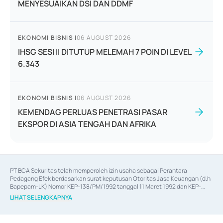
MENYESUAIKAN DSI DAN DDMF
EKONOMI BISNIS
|
06 AUGUST 2026
IHSG SESI II DITUTUP MELEMAH 7 POIN DI LEVEL
6.343
EKONOMI BISNIS
|
06 AUGUST 2026
KEMENDAG PERLUAS PENETRASI PASAR
EKSPOR DI ASIA TENGAH DAN AFRIKA
PT BCA Sekuritas telah memperoleh izin usaha sebagai Perantara 
Pedagang Efek berdasarkan surat keputusan Otoritas Jasa Keuangan (d.h 
Bapepam-LK) Nomor KEP-138/PM/1992 tanggal 11 Maret 1992 dan KEP-
06/D.04/2014 tanggal 28 Februari 2014, izin usaha sebagai Penjamin Emisi 
LIHAT SELENGKAPNYA
Efek berdasarkan surat keputusan Otoritas Jasa Keuangan Nomor KEP-
12/PM/PEE/1997 tanggal 24 September 1997 dan KEP-07/D.04/2014 
tanggal 28 Februari 2014, izin usaha sebagai penyedia Jasa Konsultasi 