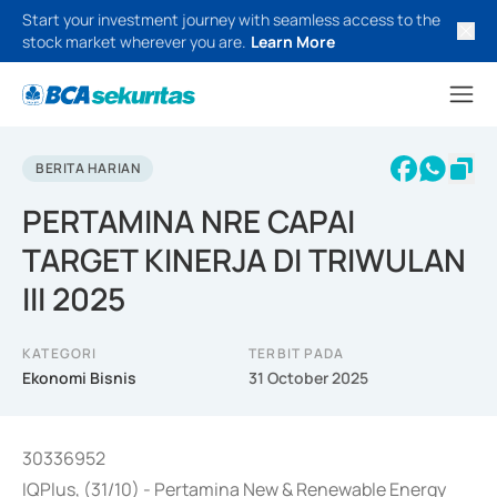
Start your investment journey with seamless access to the
stock market wherever you are.
Learn More
BERITA HARIAN
PERTAMINA NRE CAPAI
TARGET KINERJA DI TRIWULAN
III 2025
KATEGORI
TERBIT PADA
Ekonomi Bisnis
31 October 2025
30336952
IQPlus, (31/10) - Pertamina New & Renewable Energy