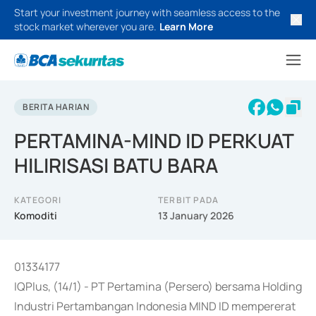
Start your investment journey with seamless access to the
stock market wherever you are.
Learn More
BERITA HARIAN
PERTAMINA-MIND ID PERKUAT
HILIRISASI BATU BARA
KATEGORI
TERBIT PADA
Komoditi
13 January 2026
01334177
IQPlus, (14/1) - PT Pertamina (Persero) bersama Holding
Industri Pertambangan Indonesia MIND ID mempererat