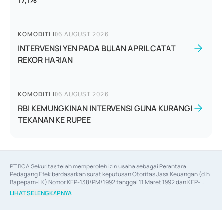
17,1%
KOMODITI
|
06 AUGUST 2026
INTERVENSI YEN PADA BULAN APRIL CATAT
REKOR HARIAN
KOMODITI
|
06 AUGUST 2026
RBI KEMUNGKINAN INTERVENSI GUNA KURANGI
TEKANAN KE RUPEE
PT BCA Sekuritas telah memperoleh izin usaha sebagai Perantara 
Pedagang Efek berdasarkan surat keputusan Otoritas Jasa Keuangan (d.h 
Bapepam-LK) Nomor KEP-138/PM/1992 tanggal 11 Maret 1992 dan KEP-
06/D.04/2014 tanggal 28 Februari 2014, izin usaha sebagai Penjamin Emisi 
LIHAT SELENGKAPNYA
Efek berdasarkan surat keputusan Otoritas Jasa Keuangan Nomor KEP-
12/PM/PEE/1997 tanggal 24 September 1997 dan KEP-07/D.04/2014 
tanggal 28 Februari 2014, izin usaha sebagai penyedia Jasa Konsultasi 
(
Advisory
) atas kegiatan merger, akuisisi, divestasi, dan 
join venture