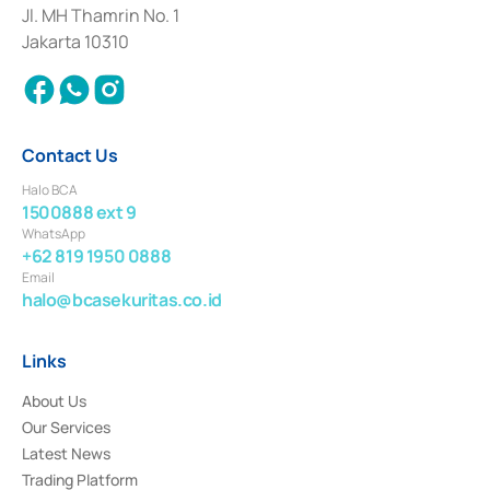
Institution for the Issuance, Transaction, and Administration and
Jl. MH Thamrin No. 1
Settlement of Commercial Paper Transactions whose license was issued in
Jakarta 10310
2018.
Contact Us
Halo BCA
1500888 ext 9
WhatsApp
+62 819 1950 0888
Email
halo@bcasekuritas.co.id
Links
About Us
Our Services
Latest News
Trading Platform