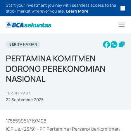
Start your investment journey with seamless access to the
stock market wherever you are.
Learn More
BERITA HARIAN
PERTAMINA KOMITMEN
DORONG PEREKONOMIAN
NASIONAL
TERBIT PADA
22 September 2025
1758599547197408
IQPlus, (23/9) - PT Pertamina (Persero) berkomitmen