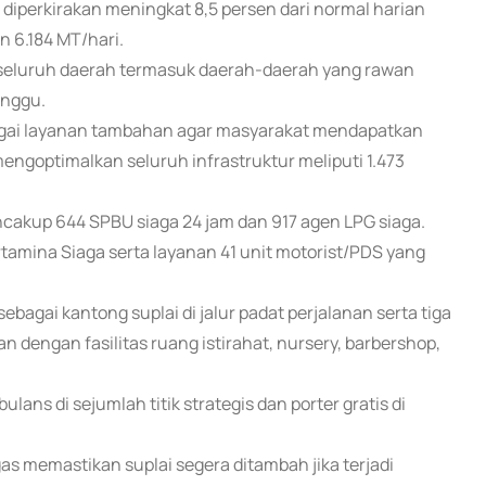
iperkirakan meningkat 8,5 persen dari normal harian
n 6.184 MT/hari.
 seluruh daerah termasuk daerah-daerah yang rawan
anggu.
agai layanan tambahan agar masyarakat mendapatkan
ngoptimalkan seluruh infrastruktur meliputi 1.473
akup 644 SPBU siaga 24 jam dan 917 agen LPG siaga.
ertamina Siaga serta layanan 41 unit motorist/PDS yang
ebagai kantong suplai di jalur padat perjalanan serta tiga
n dengan fasilitas ruang istirahat, nursery, barbershop,
ns di sejumlah titik strategis dan porter gratis di
s memastikan suplai segera ditambah jika terjadi