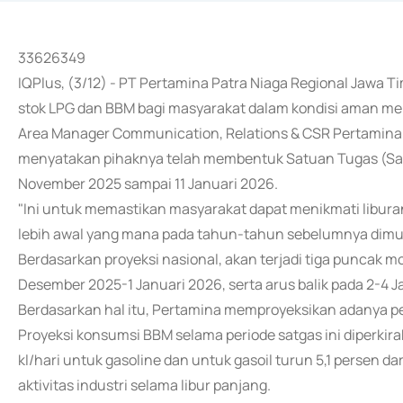
33626349
IQPlus, (3/12) - PT Pertamina Patra Niaga Regional Jawa T
stok LPG dan BBM bagi masyarakat dalam kondisi aman m
Area Manager Communication, Relations & CSR Pertamina 
menyatakan pihaknya telah membentuk Satuan Tugas (Satg
November 2025 sampai 11 Januari 2026.
"Ini untuk memastikan masyarakat dapat menikmati libura
lebih awal yang mana pada tahun-tahun sebelumnya dimula
Berdasarkan proyeksi nasional, akan terjadi tiga puncak m
Desember 2025-1 Januari 2026, serta arus balik pada 2-4 J
Berdasarkan hal itu, Pertamina memproyeksikan adanya pe
Proyeksi konsumsi BBM selama periode satgas ini diperkira
kl/hari untuk gasoline dan untuk gasoil turun 5,1 persen d
aktivitas industri selama libur panjang.