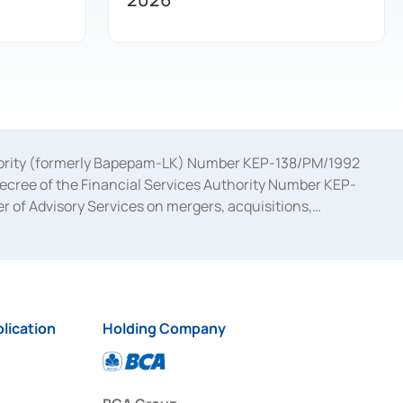
uthority (formerly Bapepam-LK) Number KEP-138/PM/1992
decree of the Financial Services Authority Number KEP-
 of Advisory Services on mergers, acquisitions,
bruary 28, 2014, a business license as a provider of
ial Services Authority Number S-67/PM.21/2017 dated
ementation of Certificate of Deposit Transactions in the
ion for the Issuance, Transaction, and Administration and
lication
Holding Company