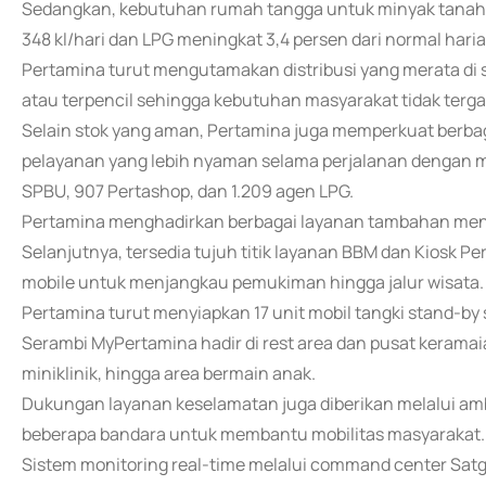
Sedangkan, kebutuhan rumah tangga untuk minyak tanah d
348 kl/hari dan LPG meningkat 3,4 persen dari normal haria
Pertamina turut mengutamakan distribusi yang merata di
atau terpencil sehingga kebutuhan masyarakat tidak terg
Selain stok yang aman, Pertamina juga memperkuat berb
pelayanan yang lebih nyaman selama perjalanan dengan me
SPBU, 907 Pertashop, dan 1.209 agen LPG.
Pertamina menghadirkan berbagai layanan tambahan menc
Selanjutnya, tersedia tujuh titik layanan BBM dan Kiosk P
mobile untuk menjangkau pemukiman hingga jalur wisata.
Pertamina turut menyiapkan 17 unit mobil tangki stand-by s
Serambi MyPertamina hadir di rest area dan pusat keramaia
miniklinik, hingga area bermain anak.
Dukungan layanan keselamatan juga diberikan melalui ambula
beberapa bandara untuk membantu mobilitas masyarakat.
Sistem monitoring real-time melalui command center Satga