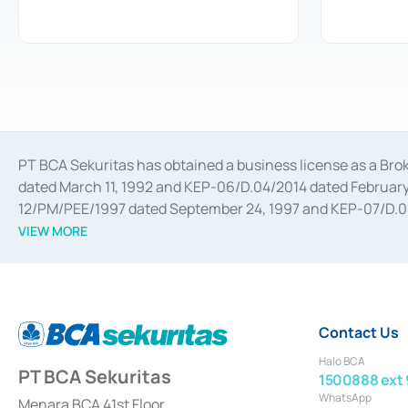
PT BCA Sekuritas has obtained a business license as a Br
dated March 11, 1992 and KEP-06/D.04/2014 dated February 
12/PM/PEE/1997 dated September 24, 1997 and KEP-07/D.04/2
divestments, and joint ventures based on the decree of the
VIEW MORE
Advisory Services for mergers, acquisitions, divestments, 
February 3, 2017, and several other business licenses from
Money Market whose license was issued in 2017 and other b
Settlement of Commercial Paper Transactions whose licens
Contact Us
Halo BCA
PT BCA Sekuritas
1500888 ext 
WhatsApp
Menara BCA 41st Floor,