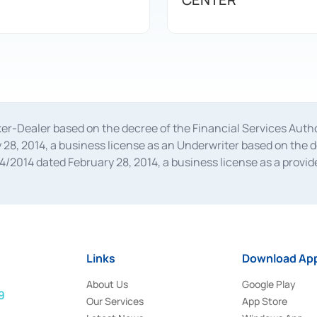
oker-Dealer based on the decree of the Financial Services A
28, 2014, a business license as an Underwriter based on the 
014 dated February 28, 2014, a business license as a provider
 Financial Services Authority Number S-67/PM.21/2014 dated Fe
and joint ventures based on the decision letter of the Financ
 Bank Indonesia, among others as an Intermediary for the Impl
usiness licenses from Bank Indonesia as a Supporting Institut
e was issued in 2018.
Links
Download App
About Us
Google Play
9
Our Services
App Store