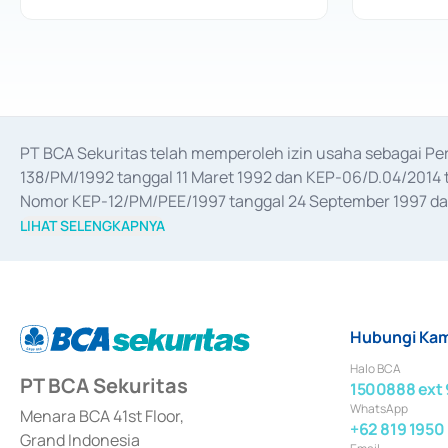
PT BCA Sekuritas telah memperoleh izin usaha sebagai P
138/PM/1992 tanggal 11 Maret 1992 dan KEP-06/D.04/2014 t
Nomor KEP-12/PM/PEE/1997 tanggal 24 September 1997 dan 
merger, akuisisi, divestasi, dan 
join venture
 berdasarkan su
LIHAT SELENGKAPNYA
dari Bank Indonesia antara lain sebagai Perantara Pelaksan
Bank Indonesia sebagai Lembaga Pendukung Penerbitan, Tr
tahun 2018.
Hubungi Kam
Halo BCA
PT BCA Sekuritas
1500888 ext 
WhatsApp
Menara BCA 41st Floor,
+62 819 1950
Grand Indonesia