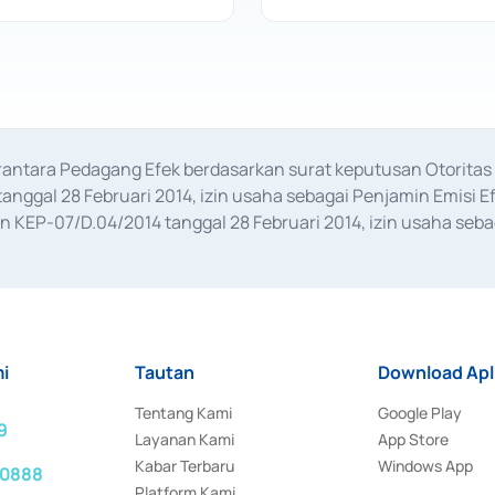
erantara Pedagang Efek berdasarkan surat keputusan Otorit
anggal 28 Februari 2014, izin usaha sebagai Penjamin Emisi E
KEP-07/D.04/2014 tanggal 28 Februari 2014, izin usaha sebag
rat keputusan Otoritas Jasa Keuangan Nomor S-67/PM.21/2017 t
aan Transaksi Sertifikat Deposito di Pasar Uang yang izinnya d
ansaksi, serta Penatausahaan dan Penyelesaian Transaksi Sur
i
Tautan
Download Apl
Tentang Kami
Google Play
9
Layanan Kami
App Store
Kabar Terbaru
Windows App
 0888
Platform Kami