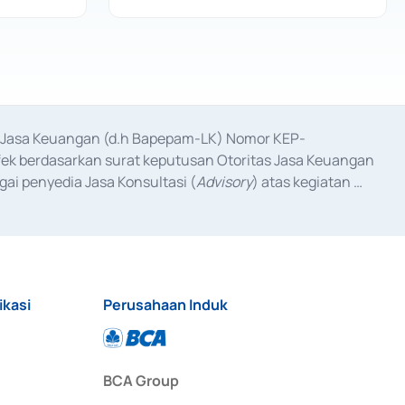
as Jasa Keuangan (d.h Bapepam-LK) Nomor KEP-
fek berdasarkan surat keputusan Otoritas Jasa Keuangan 
ai penyedia Jasa Konsultasi (
Advisory
) atas kegiatan 
anggal 3 Februari 2017, dan beberapa izin usaha lainnya 
iterbitkan pada tahun 2017 dan izin usaha lainnya dari 
at Berharga Komersial yang izinnya diterbitkan pada 
ikasi
Perusahaan Induk
BCA Group