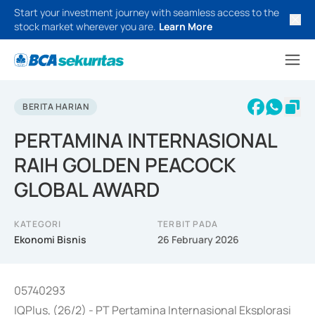
Start your investment journey with seamless access to the
stock market wherever you are.
Learn More
BERITA HARIAN
PERTAMINA INTERNASIONAL
RAIH GOLDEN PEACOCK
GLOBAL AWARD
KATEGORI
TERBIT PADA
Ekonomi Bisnis
26 February 2026
05740293
IQPlus, (26/2) - PT Pertamina Internasional Eksplorasi