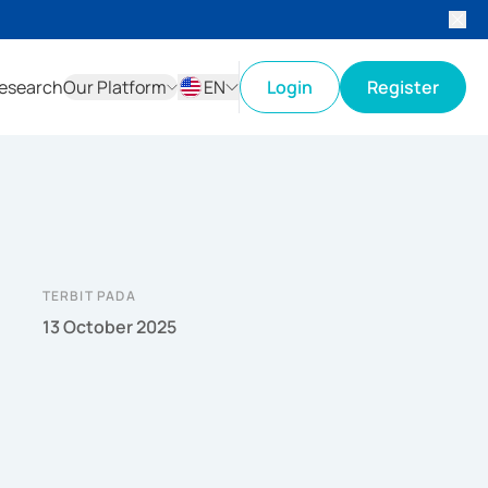
esearch
Our Platform
EN
Login
Register
ID
EN
TERBIT PADA
13 October 2025