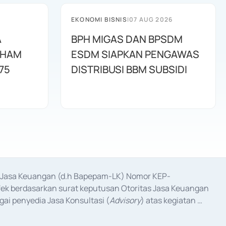
EKONOMI BISNIS
|
07 AUG 2026
A
BPH MIGAS DAN BPSDM
AHAM
ESDM SIAPKAN PENGAWAS
75
DISTRIBUSI BBM SUBSIDI
as Jasa Keuangan (d.h Bapepam-LK) Nomor KEP-
fek berdasarkan surat keputusan Otoritas Jasa Keuangan 
ai penyedia Jasa Konsultasi (
Advisory
) atas kegiatan 
anggal 3 Februari 2017, dan beberapa izin usaha lainnya 
iterbitkan pada tahun 2017 dan izin usaha lainnya dari 