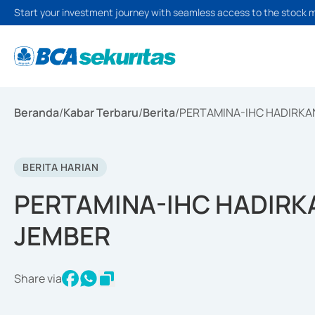
Start your investment journey with seamless access to the stock 
Beranda
/
Kabar Terbaru
/
Berita
/
PERTAMINA-IHC HADIRKA
BERITA HARIAN
PERTAMINA-IHC HADIRK
JEMBER
Share via