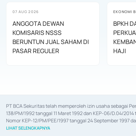
07 AUG 2026
EKONOMI B
ANGGOTA DEWAN
BPKH D
KOMISARIS NSSS
PERKUA
BERUNTUN JUAL SAHAM DI
KEMBAN
PASAR REGULER
HAJI
PT BCA Sekuritas telah memperoleh izin usaha sebagai P
138/PM/1992 tanggal 11 Maret 1992 dan KEP-06/D.04/2014 t
Nomor KEP-12/PM/PEE/1997 tanggal 24 September 1997 dan 
merger, akuisisi, divestasi, dan 
join venture
 berdasarkan su
LIHAT SELENGKAPNYA
dari Bank Indonesia antara lain sebagai Perantara Pelaksan