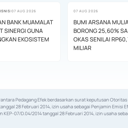
ISNIS
|
07 AUG 2026
07 AUG 2026
AN BANK MUAMALAT
BUMI ARSANA MULI
T SINERGI GUNA
BORONG 25,60% S
GKAN EKOSISTEM
OKAS SENILAI RP60,
MILIAR
erantara Pedagang Efek berdasarkan surat keputusan Otorit
anggal 28 Februari 2014, izin usaha sebagai Penjamin Emisi E
KEP-07/D.04/2014 tanggal 28 Februari 2014, izin usaha sebag
rat keputusan Otoritas Jasa Keuangan Nomor S-67/PM.21/2017 t
aan Transaksi Sertifikat Deposito di Pasar Uang yang izinnya d