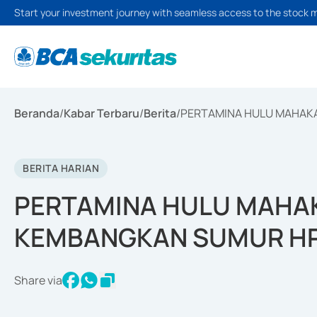
Start your investment journey with seamless access to the stock 
Beranda
/
Kabar Terbaru
/
Berita
/
PERTAMINA HULU MAHAK
BERITA HARIAN
PERTAMINA HULU MAHA
KEMBANGKAN SUMUR H
Share via