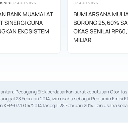
ISNIS
|
07 AUG 2026
07 AUG 2026
AN BANK MUAMALAT
BUMI ARSANA MULI
T SINERGI GUNA
BORONG 25,60% S
GKAN EKOSISTEM
OKAS SENILAI RP60,
MILIAR
erantara Pedagang Efek berdasarkan surat keputusan Otorit
anggal 28 Februari 2014, izin usaha sebagai Penjamin Emisi E
KEP-07/D.04/2014 tanggal 28 Februari 2014, izin usaha sebag
rat keputusan Otoritas Jasa Keuangan Nomor S-67/PM.21/2017 t
aan Transaksi Sertifikat Deposito di Pasar Uang yang izinnya d
ansaksi, serta Penatausahaan dan Penyelesaian Transaksi Sur