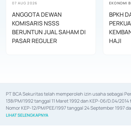
07 AUG 2026
EKONOMI B
ANGGOTA DEWAN
BPKH D
KOMISARIS NSSS
PERKUA
BERUNTUN JUAL SAHAM DI
KEMBAN
PASAR REGULER
HAJI
PT BCA Sekuritas telah memperoleh izin usaha sebagai P
138/PM/1992 tanggal 11 Maret 1992 dan KEP-06/D.04/2014 t
Nomor KEP-12/PM/PEE/1997 tanggal 24 September 1997 dan 
merger, akuisisi, divestasi, dan 
join venture
 berdasarkan su
LIHAT SELENGKAPNYA
dari Bank Indonesia antara lain sebagai Perantara Pelaksan
Bank Indonesia sebagai Lembaga Pendukung Penerbitan, Tr