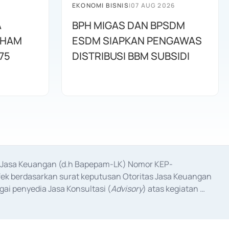
EKONOMI BISNIS
|
07 AUG 2026
A
BPH MIGAS DAN BPSDM
AHAM
ESDM SIAPKAN PENGAWAS
75
DISTRIBUSI BBM SUBSIDI
as Jasa Keuangan (d.h Bapepam-LK) Nomor KEP-
fek berdasarkan surat keputusan Otoritas Jasa Keuangan 
ai penyedia Jasa Konsultasi (
Advisory
) atas kegiatan 
anggal 3 Februari 2017, dan beberapa izin usaha lainnya 
iterbitkan pada tahun 2017 dan izin usaha lainnya dari 
at Berharga Komersial yang izinnya diterbitkan pada 