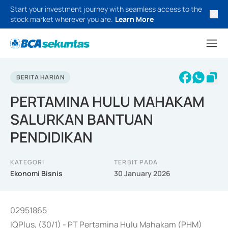
Start your investment journey with seamless access to the
stock market wherever you are.
Learn More
BERITA HARIAN
PERTAMINA HULU MAHAKAM
SALURKAN BANTUAN
PENDIDIKAN
KATEGORI
TERBIT PADA
Ekonomi Bisnis
30 January 2026
02951865
IQPlus, (30/1) - PT Pertamina Hulu Mahakam (PHM)