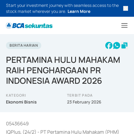
Start your investment journey with seamless access to the
stock market wherever you are.
Learn More
BERITA HARIAN
PERTAMINA HULU MAHAKAM
RAIH PENGHARGAAN PR
INDONESIA AWARD 2026
KATEGORI
TERBIT PADA
Ekonomi Bisnis
23 February 2026
05436649
IQPlus, (24/2) - PT Pertamina Hulu Mahakam (PHM)