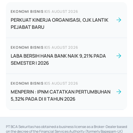
EKONOMI BISNIS
|
05 AUGUST 2026
PERKUAT KINERJA ORGANISASI, OJK LANTIK
PEJABAT BARU
EKONOMI BISNIS
|
05 AUGUST 2026
LABA BERSIH HANA BANK NAIK 9,21% PADA
SEMESTER I 2026
EKONOMI BISNIS
|
05 AUGUST 2026
MENPERIN : IPNM CATATKAN PERTUMBUHAN
5,32% PADA DI II TAHUN 2026
PT BCA Sekuritas has obtained a business license as a Broker-Dealer based
on the decree of the Financial Services Authority (formerly Bapepam-LK)