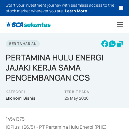
Start your investment journey with seamless access to the
stock market wherever you are.
Learn More
BERITA HARIAN
PERTAMINA HULU ENERGI
JAJAKI KERJA SAMA
PENGEMBANGAN CCS
KATEGORI
TERBIT PADA
Ekonomi Bisnis
25 May 2026
14541375
IQPlus, (26/5) - PT Pertamina Hulu Energi (PHE)