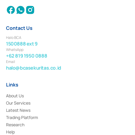
Contact Us
Halo BCA
1500888 ext 9
WhatsApp
+62 819 1950 0888
Email
halo@bcasekuritas.co.id
Links
About Us
Our Services
Latest News
Trading Platform
Research
Help