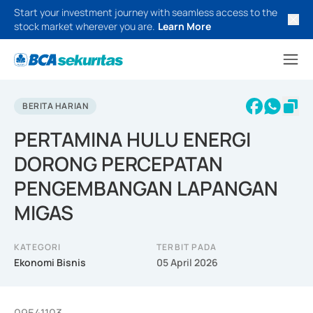
Start your investment journey with seamless access to the
stock market wherever you are.
Learn More
BERITA HARIAN
PERTAMINA HULU ENERGI
DORONG PERCEPATAN
PENGEMBANGAN LAPANGAN
MIGAS
KATEGORI
TERBIT PADA
Ekonomi Bisnis
05 April 2026