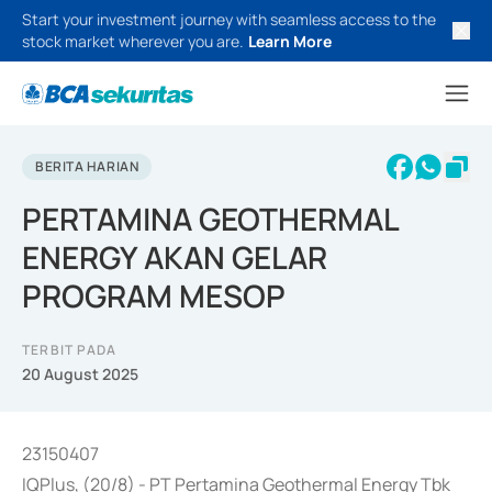
Start your investment journey with seamless access to the
stock market wherever you are.
Learn More
BERITA HARIAN
PERTAMINA GEOTHERMAL
ENERGY AKAN GELAR
PROGRAM MESOP
TERBIT PADA
20 August 2025
23150407
IQPlus, (20/8) - PT Pertamina Geothermal Energy Tbk