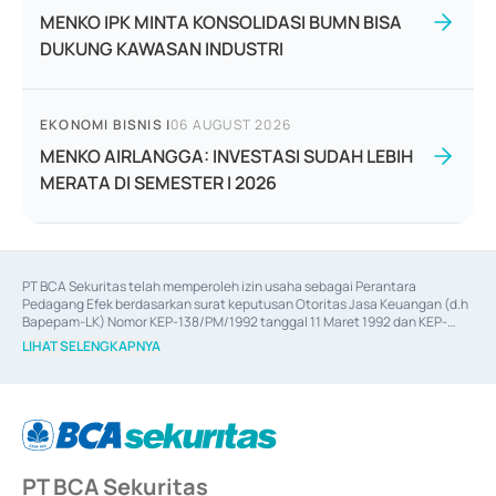
MENKO IPK MINTA KONSOLIDASI BUMN BISA
DUKUNG KAWASAN INDUSTRI
EKONOMI BISNIS
|
06 AUGUST 2026
MENKO AIRLANGGA: INVESTASI SUDAH LEBIH
MERATA DI SEMESTER I 2026
PT BCA Sekuritas telah memperoleh izin usaha sebagai Perantara 
Pedagang Efek berdasarkan surat keputusan Otoritas Jasa Keuangan (d.h 
Bapepam-LK) Nomor KEP-138/PM/1992 tanggal 11 Maret 1992 dan KEP-
06/D.04/2014 tanggal 28 Februari 2014, izin usaha sebagai Penjamin Emisi 
LIHAT SELENGKAPNYA
Efek berdasarkan surat keputusan Otoritas Jasa Keuangan Nomor KEP-
12/PM/PEE/1997 tanggal 24 September 1997 dan KEP-07/D.04/2014 
tanggal 28 Februari 2014, izin usaha sebagai penyedia Jasa Konsultasi 
(
Advisory
) atas kegiatan merger, akuisisi, divestasi, dan 
join venture
berdasarkan surat keputusan Otoritas Jasa Keuangan Nomor S-
67/PM.21/2017 tanggal 3 Februari 2017, dan beberapa izin usaha lainnya 
dari Bank Indonesia antara lain sebagai Perantara Pelaksanaan Transaksi 
PT BCA Sekuritas
Sertifikat Deposito di Pasar Uang yang izinnya diterbitkan pada tahun 2017 