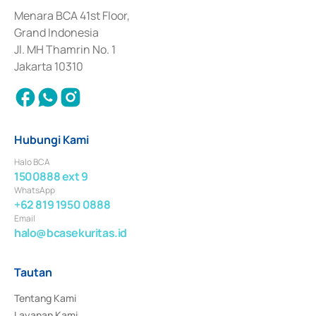
dan izin usaha lainnya dari Bank Indonesia sebagai Lembaga Pendukung 
Penerbitan, Transaksi, serta Penatausahaan dan Penyelesaian Transaksi 
Menara BCA 41st Floor,
Surat Berharga Komersial yang izinnya diterbitkan pada tahun 2018.
Grand Indonesia
Jl. MH Thamrin No. 1
Jakarta 10310
Hubungi Kami
Halo BCA
1500888 ext 9
WhatsApp
+62 819 1950 0888
Email
halo@bcasekuritas.id
Tautan
Tentang Kami
Layanan Kami