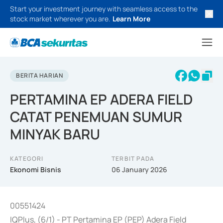
Start your investment journey with seamless access to the
stock market wherever you are.
Learn More
BERITA HARIAN
PERTAMINA EP ADERA FIELD
CATAT PENEMUAN SUMUR
MINYAK BARU
KATEGORI
TERBIT PADA
Ekonomi Bisnis
06 January 2026
00551424
IQPlus, (6/1) - PT Pertamina EP (PEP) Adera Field