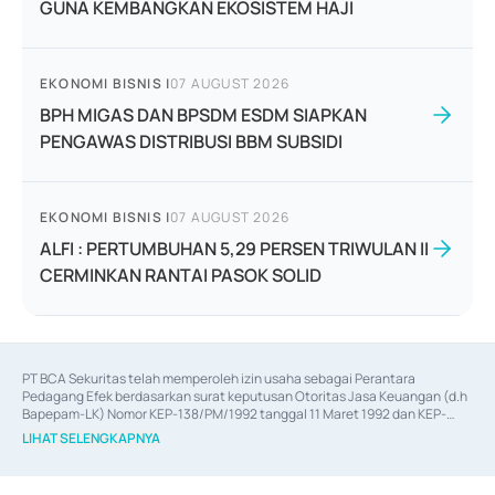
GUNA KEMBANGKAN EKOSISTEM HAJI
EKONOMI BISNIS
|
07 AUGUST 2026
BPH MIGAS DAN BPSDM ESDM SIAPKAN
PENGAWAS DISTRIBUSI BBM SUBSIDI
EKONOMI BISNIS
|
07 AUGUST 2026
ALFI : PERTUMBUHAN 5,29 PERSEN TRIWULAN II
CERMINKAN RANTAI PASOK SOLID
PT BCA Sekuritas telah memperoleh izin usaha sebagai Perantara 
Pedagang Efek berdasarkan surat keputusan Otoritas Jasa Keuangan (d.h 
Bapepam-LK) Nomor KEP-138/PM/1992 tanggal 11 Maret 1992 dan KEP-
06/D.04/2014 tanggal 28 Februari 2014, izin usaha sebagai Penjamin Emisi 
LIHAT SELENGKAPNYA
Efek berdasarkan surat keputusan Otoritas Jasa Keuangan Nomor KEP-
12/PM/PEE/1997 tanggal 24 September 1997 dan KEP-07/D.04/2014 
tanggal 28 Februari 2014, izin usaha sebagai penyedia Jasa Konsultasi 