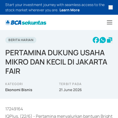
Start your investment journey with seamless access to the
stock market wherever you are.
Learn More
BERITA HARIAN
PERTAMINA DUKUNG USAHA
MIKRO DAN KECIL DI JAKARTA
FAIR
KATEGORI
TERBIT PADA
Ekonomi Bisnis
21 June 2026
17249164
IQPlus, (22/6) - Pertamina menyalurkan bantuan Bright