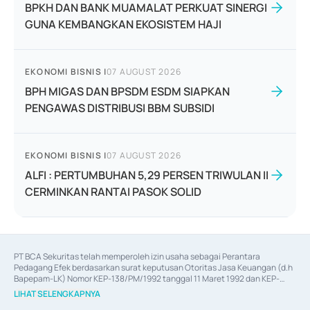
BPKH DAN BANK MUAMALAT PERKUAT SINERGI
GUNA KEMBANGKAN EKOSISTEM HAJI
EKONOMI BISNIS
|
07 AUGUST 2026
BPH MIGAS DAN BPSDM ESDM SIAPKAN
PENGAWAS DISTRIBUSI BBM SUBSIDI
EKONOMI BISNIS
|
07 AUGUST 2026
ALFI : PERTUMBUHAN 5,29 PERSEN TRIWULAN II
CERMINKAN RANTAI PASOK SOLID
PT BCA Sekuritas telah memperoleh izin usaha sebagai Perantara 
Pedagang Efek berdasarkan surat keputusan Otoritas Jasa Keuangan (d.h 
Bapepam-LK) Nomor KEP-138/PM/1992 tanggal 11 Maret 1992 dan KEP-
06/D.04/2014 tanggal 28 Februari 2014, izin usaha sebagai Penjamin Emisi 
LIHAT SELENGKAPNYA
Efek berdasarkan surat keputusan Otoritas Jasa Keuangan Nomor KEP-