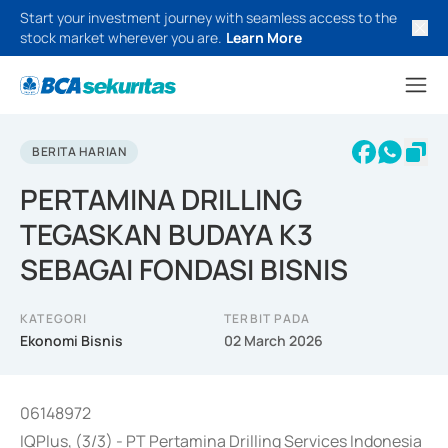
Start your investment journey with seamless access to the
stock market wherever you are.
Learn More
BERITA HARIAN
PERTAMINA DRILLING
TEGASKAN BUDAYA K3
SEBAGAI FONDASI BISNIS
KATEGORI
TERBIT PADA
Ekonomi Bisnis
02 March 2026
06148972
IQPlus, (3/3) - PT Pertamina Drilling Services Indonesia