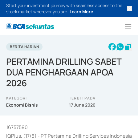
Start your investment journey with seamless access to the
stock market wherever you are.
Learn More
BERITA HARIAN
PERTAMINA DRILLING SABET
DUA PENGHARGAAN APQA
2026
KATEGORI
TERBIT PADA
Ekonomi Bisnis
17 June 2026
16757590
IQPlus, (17/6) - PT Pertamina Drilling Services Indonesia