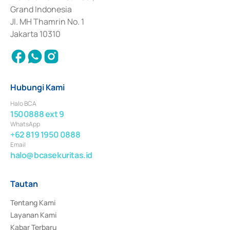
Surat Berharga Komersial yang izinnya diterbitkan pada tahun 2018.
Grand Indonesia
Jl. MH Thamrin No. 1
Jakarta 10310
Hubungi Kami
Halo BCA
1500888 ext 9
WhatsApp
+62 819 1950 0888
Email
halo@bcasekuritas.id
Tautan
Tentang Kami
Layanan Kami
Kabar Terbaru