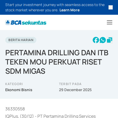
Start your investment journey with seamless access to the
stock market wherever you are.
Learn More
BERITA HARIAN
PERTAMINA DRILLING DAN ITB
TEKEN MOU PERKUAT RISET
SDM MIGAS
KATEGORI
TERBIT PADA
Ekonomi Bisnis
29 December 2025
36330558
IQPlus, (30/12) - PT Pertamina Drilling Services