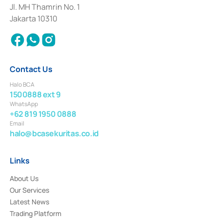
Institution for the Issuance, Transaction, and Administration and
Jl. MH Thamrin No. 1
Settlement of Commercial Paper Transactions whose license was issued in
Jakarta 10310
2018.
Contact Us
Halo BCA
1500888 ext 9
WhatsApp
+62 819 1950 0888
Email
halo@bcasekuritas.co.id
Links
About Us
Our Services
Latest News
Trading Platform