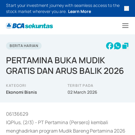
Start your investment journey with seamless access to the
stock market wherever you are.
Learn More
BERITA HARIAN
PERTAMINA BUKA MUDIK
GRATIS DAN ARUS BALIK 2026
KATEGORI
TERBIT PADA
Ekonomi Bisnis
02 March 2026
06136629
IQPlus, (2/3) - PT Pertamina (Persero) kembali
menghadirkan program Mudik Bareng Pertamina 2026