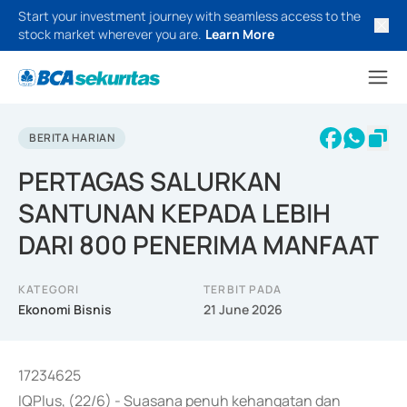
Start your investment journey with seamless access to the
stock market wherever you are.
Learn More
BERITA HARIAN
PERTAGAS SALURKAN
SANTUNAN KEPADA LEBIH
DARI 800 PENERIMA MANFAAT
KATEGORI
TERBIT PADA
Ekonomi Bisnis
21 June 2026
17234625
IQPlus, (22/6) - Suasana penuh kehangatan dan