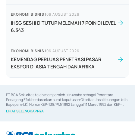
EKONOMI BISNIS
|
06 AUGUST 2026
IHSG SESI II DITUTUP MELEMAH 7 POIN DI LEVEL
6.343
EKONOMI BISNIS
|
06 AUGUST 2026
KEMENDAG PERLUAS PENETRASI PASAR
EKSPOR DI ASIA TENGAH DAN AFRIKA
PT BCA Sekuritas telah memperoleh izin usaha sebagai Perantara 
Pedagang Efek berdasarkan surat keputusan Otoritas Jasa Keuangan (d.h 
Bapepam-LK) Nomor KEP-138/PM/1992 tanggal 11 Maret 1992 dan KEP-
06/D.04/2014 tanggal 28 Februari 2014, izin usaha sebagai Penjamin Emisi 
LIHAT SELENGKAPNYA
Efek berdasarkan surat keputusan Otoritas Jasa Keuangan Nomor KEP-
12/PM/PEE/1997 tanggal 24 September 1997 dan KEP-07/D.04/2014 
tanggal 28 Februari 2014, izin usaha sebagai penyedia Jasa Konsultasi 
(
Advisory
) atas kegiatan merger, akuisisi, divestasi, dan 
join venture
berdasarkan surat keputusan Otoritas Jasa Keuangan Nomor S-