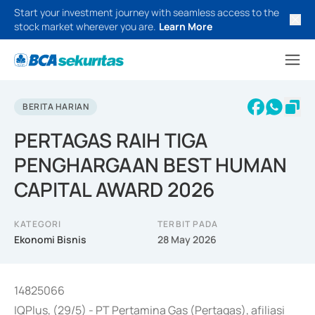
Start your investment journey with seamless access to the
stock market wherever you are.
Learn More
BERITA HARIAN
PERTAGAS RAIH TIGA
PENGHARGAAN BEST HUMAN
CAPITAL AWARD 2026
KATEGORI
TERBIT PADA
Ekonomi Bisnis
28 May 2026
14825066
IQPlus, (29/5) - PT Pertamina Gas (Pertagas), afiliasi