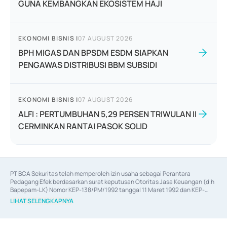
GUNA KEMBANGKAN EKOSISTEM HAJI
EKONOMI BISNIS
|
07 AUGUST 2026
BPH MIGAS DAN BPSDM ESDM SIAPKAN
PENGAWAS DISTRIBUSI BBM SUBSIDI
EKONOMI BISNIS
|
07 AUGUST 2026
ALFI : PERTUMBUHAN 5,29 PERSEN TRIWULAN II
CERMINKAN RANTAI PASOK SOLID
PT BCA Sekuritas telah memperoleh izin usaha sebagai Perantara 
Pedagang Efek berdasarkan surat keputusan Otoritas Jasa Keuangan (d.h 
Bapepam-LK) Nomor KEP-138/PM/1992 tanggal 11 Maret 1992 dan KEP-
06/D.04/2014 tanggal 28 Februari 2014, izin usaha sebagai Penjamin Emisi 
LIHAT SELENGKAPNYA
Efek berdasarkan surat keputusan Otoritas Jasa Keuangan Nomor KEP-
12/PM/PEE/1997 tanggal 24 September 1997 dan KEP-07/D.04/2014 
tanggal 28 Februari 2014, izin usaha sebagai penyedia Jasa Konsultasi 