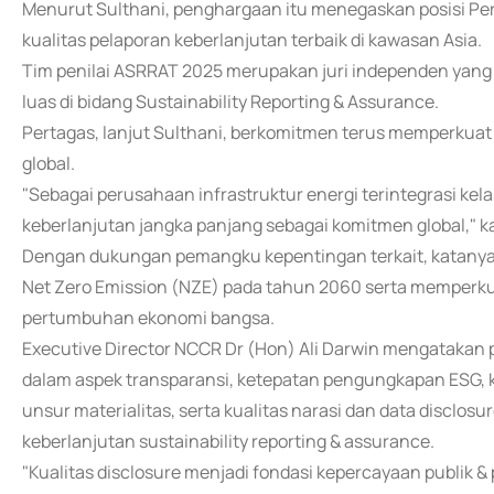
Menurut Sulthani, penghargaan itu menegaskan posisi Pe
kualitas pelaporan keberlanjutan terbaik di kawasan Asia.
Tim penilai ASRRAT 2025 merupakan juri independen yang t
luas di bidang Sustainability Reporting & Assurance.
Pertagas, lanjut Sulthani, berkomitmen terus memperkuat 
global.
"Sebagai perusahaan infrastruktur energi terintegrasi ke
keberlanjutan jangka panjang sebagai komitmen global," ka
Dengan dukungan pemangku kepentingan terkait, katany
Net Zero Emission (NZE) pada tahun 2060 serta memperk
pertumbuhan ekonomi bangsa.
Executive Director NCCR Dr (Hon) Ali Darwin mengatakan 
dalam aspek transparansi, ketepatan pengungkapan ESG, 
unsur materialitas, serta kualitas narasi dan data discl
keberlanjutan sustainability reporting & assurance.
"Kualitas disclosure menjadi fondasi kepercayaan publik 