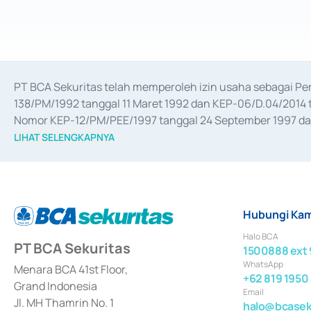
PT BCA Sekuritas telah memperoleh izin usaha sebagai P
138/PM/1992 tanggal 11 Maret 1992 dan KEP-06/D.04/2014 t
Nomor KEP-12/PM/PEE/1997 tanggal 24 September 1997 dan 
merger, akuisisi, divestasi, dan 
join venture
 berdasarkan su
LIHAT SELENGKAPNYA
dari Bank Indonesia antara lain sebagai Perantara Pelaksan
Bank Indonesia sebagai Lembaga Pendukung Penerbitan, Tr
tahun 2018.
Hubungi Kam
Halo BCA
PT BCA Sekuritas
1500888 ext 
WhatsApp
Menara BCA 41st Floor,
+62 819 1950
Grand Indonesia
Email
Jl. MH Thamrin No. 1
halo@bcaseku