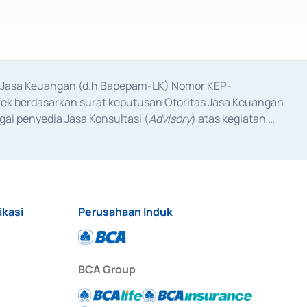
as Jasa Keuangan (d.h Bapepam-LK) Nomor KEP-
fek berdasarkan surat keputusan Otoritas Jasa Keuangan 
ai penyedia Jasa Konsultasi (
Advisory
) atas kegiatan 
anggal 3 Februari 2017, dan beberapa izin usaha lainnya 
iterbitkan pada tahun 2017 dan izin usaha lainnya dari 
at Berharga Komersial yang izinnya diterbitkan pada 
ikasi
Perusahaan Induk
BCA Group