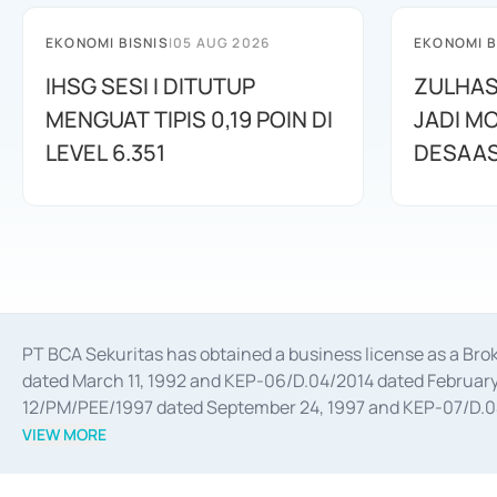
EKONOMI BISNIS
|
05 AUG 2026
EKONOMI B
IHSG SESI I DITUTUP
ZULHAS
MENGUAT TIPIS 0,19 POIN DI
JADI M
LEVEL 6.351
DESAAS
PT BCA Sekuritas has obtained a business license as a Br
dated March 11, 1992 and KEP-06/D.04/2014 dated February 
12/PM/PEE/1997 dated September 24, 1997 and KEP-07/D.04/2
divestments, and joint ventures based on the decree of the
VIEW MORE
Advisory Services for mergers, acquisitions, divestments, 
February 3, 2017, and several other business licenses from