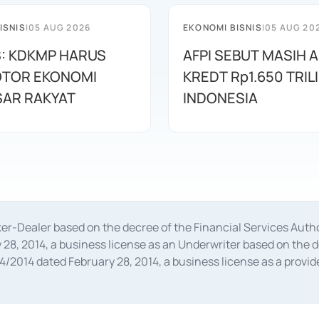
ISNIS
|
05 AUG 2026
EKONOMI BISNIS
|
05 AUG 20
: KDKMP HARUS
AFPI SEBUT MASIH 
OTOR EKONOMI
KREDT Rp1.650 TRILI
AR RAKYAT
INDONESIA
oker-Dealer based on the decree of the Financial Services A
28, 2014, a business license as an Underwriter based on the 
014 dated February 28, 2014, a business license as a provider
 Financial Services Authority Number S-67/PM.21/2014 dated Fe
and joint ventures based on the decision letter of the Financ
 Bank Indonesia, among others as an Intermediary for the Impl