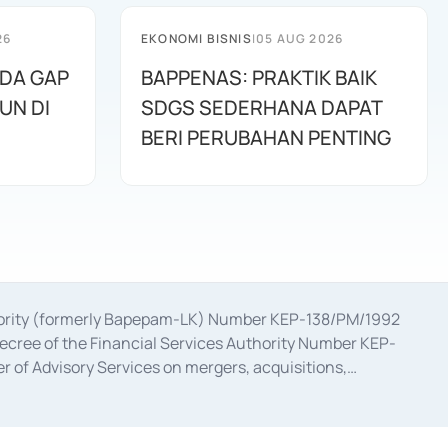
26
EKONOMI BISNIS
|
05 AUG 2026
ADA GAP
BAPPENAS: PRAKTIK BAIK
UN DI
SDGS SEDERHANA DAPAT
BERI PERUBAHAN PENTING
uthority (formerly Bapepam-LK) Number KEP-138/PM/1992
decree of the Financial Services Authority Number KEP-
 of Advisory Services on mergers, acquisitions,
bruary 28, 2014, a business license as a provider of
ial Services Authority Number S-67/PM.21/2017 dated
ementation of Certificate of Deposit Transactions in the