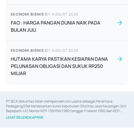
EKONOMI BISNIS
|
07 AUGUST 2026
FAO : HARGA PANGAN DUNIA NAIK PADA
BULAN JULI
EKONOMI BISNIS
|
07 AUGUST 2026
HUTAMA KARYA PASTIKAN KESIAPAN DANA
PELUNASAN OBLIGASI DAN SUKUK RP250
MILIAR
PT BCA Sekuritas telah memperoleh izin usaha sebagai Perantara 
Pedagang Efek berdasarkan surat keputusan Otoritas Jasa Keuangan (d.h 
Bapepam-LK) Nomor KEP-138/PM/1992 tanggal 11 Maret 1992 dan KEP-
06/D.04/2014 tanggal 28 Februari 2014, izin usaha sebagai Penjamin Emisi 
LIHAT SELENGKAPNYA
Efek berdasarkan surat keputusan Otoritas Jasa Keuangan Nomor KEP-
12/PM/PEE/1997 tanggal 24 September 1997 dan KEP-07/D.04/2014 
tanggal 28 Februari 2014, izin usaha sebagai penyedia Jasa Konsultasi 