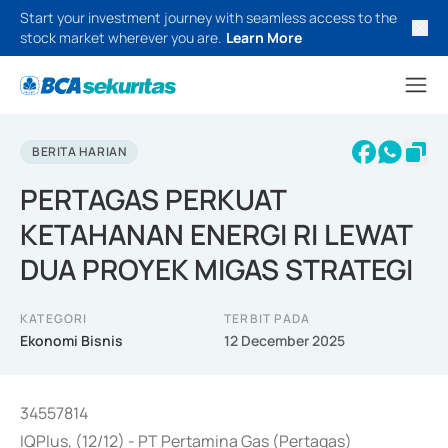
Start your investment journey with seamless access to the
stock market wherever you are.
Learn More
BERITA HARIAN
PERTAGAS PERKUAT
KETAHANAN ENERGI RI LEWAT
DUA PROYEK MIGAS STRATEGI
KATEGORI
TERBIT PADA
Ekonomi Bisnis
12 December 2025
34557814
IQPlus, (12/12) - PT Pertamina Gas (Pertagas)