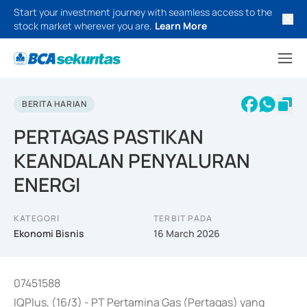
Start your investment journey with seamless access to the
stock market wherever you are.
Learn More
BERITA HARIAN
PERTAGAS PASTIKAN
KEANDALAN PENYALURAN
ENERGI
KATEGORI
TERBIT PADA
Ekonomi Bisnis
16 March 2026
07451588
IQPlus, (16/3) - PT Pertamina Gas (Pertagas) yang