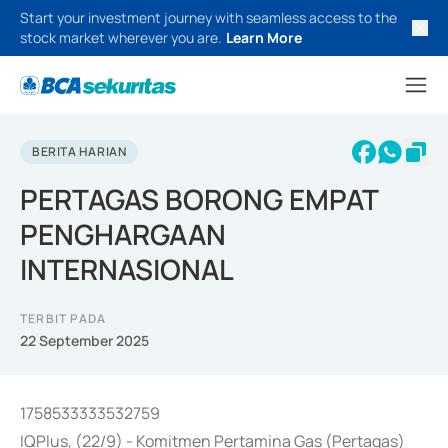
Start your investment journey with seamless access to the
stock market wherever you are.
Learn More
BERITA HARIAN
PERTAGAS BORONG EMPAT
PENGHARGAAN
INTERNASIONAL
TERBIT PADA
22 September 2025
1758533333532759
IQPlus, (22/9) - Komitmen Pertamina Gas (Pertagas)