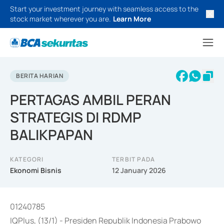
Start your investment journey with seamless access to the
stock market wherever you are.
Learn More
BERITA HARIAN
PERTAGAS AMBIL PERAN
STRATEGIS DI RDMP
BALIKPAPAN
KATEGORI
TERBIT PADA
Ekonomi Bisnis
12 January 2026
01240785
IQPlus, (13/1) - Presiden Republik Indonesia Prabowo