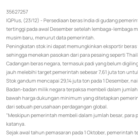
35627257
IQPlus, (23/12) - Persediaan beras India di gudang pemeri
tertinggi pada awal Desember setelah lembaga-lembaga m
musim baru, menurut data pemerintah.
Peningkatan stok ini dapat memungkinkan eksportir beras
sehingga menekan pasokan dari para pesaing seperti Thail
Cadangan beras negara, termasuk padi yang belum digiling,
jauh melebihi target pemerintah sebesar 7,61 juta ton untuk
Stok gandum mencapai 29,14 juta ton pada 1 Desember, naik 
Badan-badan milik negara terpaksa membeli dalam jumlah b
bawah harga dukungan minimum yang ditetapkan pemerinta
dari sebuah perusahaan perdagangan global.
"Meskipun pemerintah membeli dalam jumlah besar, para p
katanya.
Sejak awal tahun pemasaran pada 1 Oktober, pemerintah tel