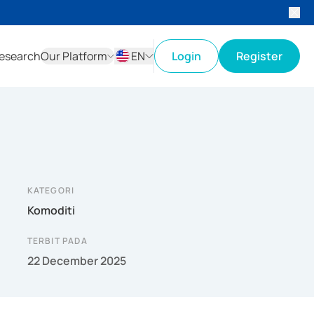
esearch
Our Platform
EN
Login
Register
ID
EN
KATEGORI
Komoditi
TERBIT PADA
22 December 2025