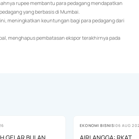
melemahnya rupee membantu para pedagang mendapatkan
 pedagang yang berbasis di Mumbai.
 ini, meningkatkan keuntungan bagi para pedagang dari
obal, menghapus pembatasan ekspor terakhirnya pada
26
EKONOMI BISNIS
|
06 AUG 20
AH GELAR BULAN
AIRLANGGA: RKAT