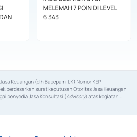
I
MELEMAH 7 POIN DI LEVEL
 DAN
6.343
as Jasa Keuangan (d.h Bapepam-LK) Nomor KEP-
fek berdasarkan surat keputusan Otoritas Jasa Keuangan 
ai penyedia Jasa Konsultasi (
Advisory
) atas kegiatan 
anggal 3 Februari 2017, dan beberapa izin usaha lainnya 
iterbitkan pada tahun 2017 dan izin usaha lainnya dari 
at Berharga Komersial yang izinnya diterbitkan pada 