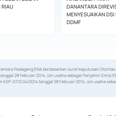
I RIAU
DANANTARA DIREVIS
MENYESUAIKAN DSI
DDMF
erantara Pedagang Efek berdasarkan surat keputusan Otorit
anggal 28 Februari 2014, izin usaha sebagai Penjamin Emisi E
KEP-07/D.04/2014 tanggal 28 Februari 2014, izin usaha sebag
rat keputusan Otoritas Jasa Keuangan Nomor S-67/PM.21/2017 t
aan Transaksi Sertifikat Deposito di Pasar Uang yang izinnya d
ansaksi, serta Penatausahaan dan Penyelesaian Transaksi Sur