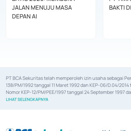
JALAN MENUJU MASA
BAKTI D
DEPAN AI
PT BCA Sekuritas telah memperoleh izin usaha sebagai P
138/PM/1992 tanggal 11 Maret 1992 dan KEP-06/D.04/2014 t
Nomor KEP-12/PM/PEE/1997 tanggal 24 September 1997 dan 
merger, akuisisi, divestasi, dan 
join venture
 berdasarkan su
LIHAT SELENGKAPNYA
dari Bank Indonesia antara lain sebagai Perantara Pelaksan
Bank Indonesia sebagai Lembaga Pendukung Penerbitan, Tr
tahun 2018.