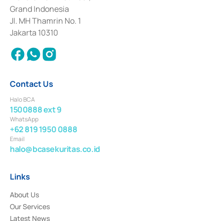
Deposit Transactions in the Money Market whose license was issued in
Grand Indonesia
2017 and other business licenses from Bank Indonesia as a Supporting
Institution for the Issuance, Transaction, and Administration and
Jl. MH Thamrin No. 1
Settlement of Commercial Paper Transactions whose license was issued in
Jakarta 10310
2018.
Contact Us
Halo BCA
1500888 ext 9
WhatsApp
+62 819 1950 0888
Email
halo@bcasekuritas.co.id
Links
About Us
Our Services
Latest News