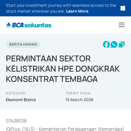
Start your investment journey with seamless access to the
stock market wherever you are.
Learn More
BERITA HARIAN
PERMINTAAN SEKTOR
KELISTRIKAN HPE DONGKRAK
KONSENTRAT TEMBAGA
KATEGORI
TERBIT PADA
Ekonomi Bisnis
15 March 2026
07438338
IQPlus, (16/3) - Kementerian Perdagangan (Kemendag)