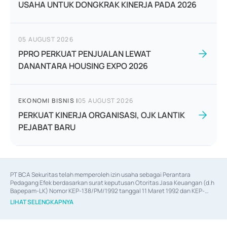
USAHA UNTUK DONGKRAK KINERJA PADA 2026
05 AUGUST 2026
PPRO PERKUAT PENJUALAN LEWAT
DANANTARA HOUSING EXPO 2026
EKONOMI BISNIS
|
05 AUGUST 2026
PERKUAT KINERJA ORGANISASI, OJK LANTIK
PEJABAT BARU
PT BCA Sekuritas telah memperoleh izin usaha sebagai Perantara 
Pedagang Efek berdasarkan surat keputusan Otoritas Jasa Keuangan (d.h 
Bapepam-LK) Nomor KEP-138/PM/1992 tanggal 11 Maret 1992 dan KEP-
06/D.04/2014 tanggal 28 Februari 2014, izin usaha sebagai Penjamin Emisi 
LIHAT SELENGKAPNYA
Efek berdasarkan surat keputusan Otoritas Jasa Keuangan Nomor KEP-
12/PM/PEE/1997 tanggal 24 September 1997 dan KEP-07/D.04/2014 
tanggal 28 Februari 2014, izin usaha sebagai penyedia Jasa Konsultasi 