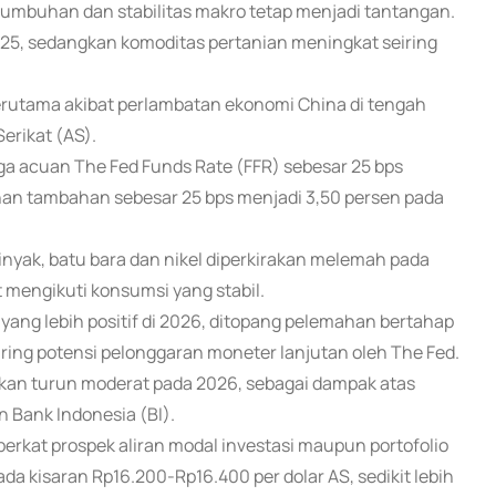
umbuhan dan stabilitas makro tetap menjadi tantangan.
2025, sedangkan komoditas pertanian meningkat seiring
rutama akibat perlambatan ekonomi China di tengah
rikat (AS).
 acuan The Fed Funds Rate (FFR) sebesar 25 bps
nan tambahan sebesar 25 bps menjadi 3,50 persen pada
nyak, batu bara dan nikel diperkirakan melemah pada
 mengikuti konsumsi yang stabil.
ang lebih positif di 2026, ditopang pelemahan bertahap
eiring potensi pelonggaran moneter lanjutan oleh The Fed.
rakan turun moderat pada 2026, sebagai dampak atas
 Bank Indonesia (BI).
berkat prospek aliran modal investasi maupun portofolio
ada kisaran Rp16.200-Rp16.400 per dolar AS, sedikit lebih