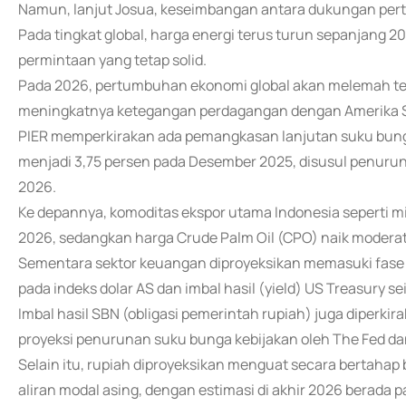
Namun, lanjut Josua, keseimbangan antara dukungan pert
Pada tingkat global, harga energi terus turun sepanjang 
permintaan yang tetap solid.
Pada 2026, pertumbuhan ekonomi global akan melemah te
meningkatnya ketegangan perdagangan dengan Amerika Se
PIER memperkirakan ada pemangkasan lanjutan suku bunga
menjadi 3,75 persen pada Desember 2025, disusul penuru
2026.
Ke depannya, komoditas ekspor utama Indonesia seperti mi
2026, sedangkan harga Crude Palm Oil (CPO) naik moderat
Sementara sektor keuangan diproyeksikan memasuki fase y
pada indeks dolar AS dan imbal hasil (yield) US Treasury s
Imbal hasil SBN (obligasi pemerintah rupiah) juga diperki
proyeksi penurunan suku bunga kebijakan oleh The Fed dan
Selain itu, rupiah diproyeksikan menguat secara bertahap 
aliran modal asing, dengan estimasi di akhir 2026 berada p