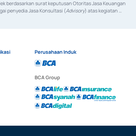
fek berdasarkan surat keputusan Otoritas Jasa Keuangan 
ai penyedia Jasa Konsultasi (
Advisory
) atas kegiatan 
anggal 3 Februari 2017, dan beberapa izin usaha lainnya 
iterbitkan pada tahun 2017 dan izin usaha lainnya dari 
at Berharga Komersial yang izinnya diterbitkan pada 
ikasi
Perusahaan Induk
BCA Group