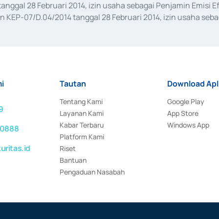
anggal 28 Februari 2014, izin usaha sebagai Penjamin Emisi E
KEP-07/D.04/2014 tanggal 28 Februari 2014, izin usaha sebag
rat keputusan Otoritas Jasa Keuangan Nomor S-67/PM.21/2017 t
aan Transaksi Sertifikat Deposito di Pasar Uang yang izinnya d
ansaksi, serta Penatausahaan dan Penyelesaian Transaksi Sur
i
Tautan
Download Apl
Tentang Kami
Google Play
9
Layanan Kami
App Store
Kabar Terbaru
Windows App
 0888
Platform Kami
ritas.id
Riset
Bantuan
Pengaduan Nasabah