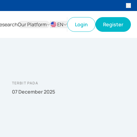
esearch
Our Platform
EN
Login
Register
ID
EN
TERBIT PADA
07 December 2025