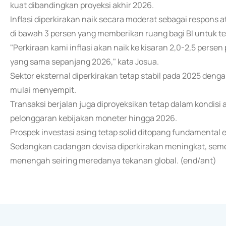
kuat dibandingkan proyeksi akhir 2026.
Inflasi diperkirakan naik secara moderat sebagai respons
di bawah 3 persen yang memberikan ruang bagi BI untuk te
"Perkiraan kami inflasi akan naik ke kisaran 2,0-2,5 persen p
yang sama sepanjang 2026," kata Josua.
Sektor eksternal diperkirakan tetap stabil pada 2025 den
mulai menyempit.
Transaksi berjalan juga diproyeksikan tetap dalam kondis
pelonggaran kebijakan moneter hingga 2026.
Prospek investasi asing tetap solid ditopang fundamental ek
Sedangkan cadangan devisa diperkirakan meningkat, sement
menengah seiring meredanya tekanan global. (end/ant)