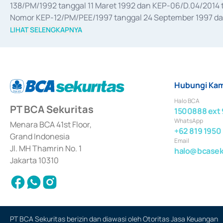
138/PM/1992 tanggal 11 Maret 1992 dan KEP-06/D.04/2014 t
Nomor KEP-12/PM/PEE/1997 tanggal 24 September 1997 dan 
merger, akuisisi, divestasi, dan 
join venture
 berdasarkan su
LIHAT SELENGKAPNYA
dari Bank Indonesia antara lain sebagai Perantara Pelaksan
Bank Indonesia sebagai Lembaga Pendukung Penerbitan, Tr
tahun 2018.
Hubungi Kam
Halo BCA
PT BCA Sekuritas
1500888 ext 
WhatsApp
Menara BCA 41st Floor,
+62 819 1950
Grand Indonesia
Email
Jl. MH Thamrin No. 1
halo@bcaseku
Jakarta 10310
PT BCA Sekuritas berizin dan diawasi oleh Otoritas Jasa Keuangan