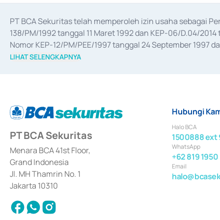
PT BCA Sekuritas telah memperoleh izin usaha sebagai P
138/PM/1992 tanggal 11 Maret 1992 dan KEP-06/D.04/2014 t
Nomor KEP-12/PM/PEE/1997 tanggal 24 September 1997 dan 
merger, akuisisi, divestasi, dan 
join venture
 berdasarkan su
LIHAT SELENGKAPNYA
dari Bank Indonesia antara lain sebagai Perantara Pelaksan
Bank Indonesia sebagai Lembaga Pendukung Penerbitan, Tr
tahun 2018.
Hubungi Kam
Halo BCA
PT BCA Sekuritas
1500888 ext 
WhatsApp
Menara BCA 41st Floor,
+62 819 1950
Grand Indonesia
Email
Jl. MH Thamrin No. 1
halo@bcaseku
Jakarta 10310