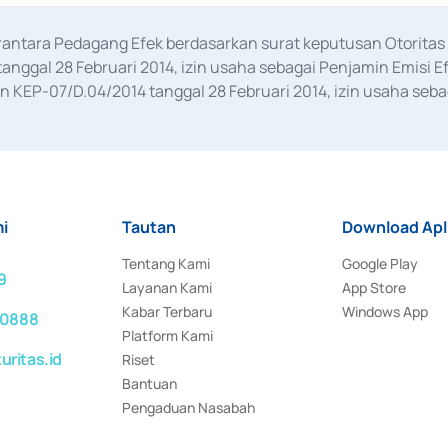
erantara Pedagang Efek berdasarkan surat keputusan Otorit
anggal 28 Februari 2014, izin usaha sebagai Penjamin Emisi E
KEP-07/D.04/2014 tanggal 28 Februari 2014, izin usaha sebag
rat keputusan Otoritas Jasa Keuangan Nomor S-67/PM.21/2017 t
aan Transaksi Sertifikat Deposito di Pasar Uang yang izinnya d
ansaksi, serta Penatausahaan dan Penyelesaian Transaksi Sur
i
Tautan
Download Apl
Tentang Kami
Google Play
9
Layanan Kami
App Store
Kabar Terbaru
Windows App
 0888
Platform Kami
ritas.id
Riset
Bantuan
Pengaduan Nasabah