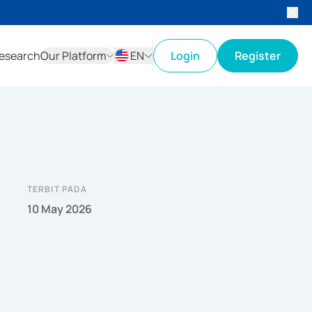
esearch
Our Platform
EN
Login
Register
ID
EN
TERBIT PADA
10 May 2026