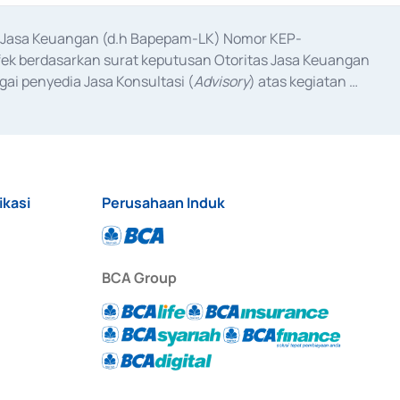
as Jasa Keuangan (d.h Bapepam-LK) Nomor KEP-
fek berdasarkan surat keputusan Otoritas Jasa Keuangan 
ai penyedia Jasa Konsultasi (
Advisory
) atas kegiatan 
anggal 3 Februari 2017, dan beberapa izin usaha lainnya 
iterbitkan pada tahun 2017 dan izin usaha lainnya dari 
at Berharga Komersial yang izinnya diterbitkan pada 
ikasi
Perusahaan Induk
BCA Group