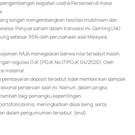
 pengembangan kegiatan usaha Perseroan di masa
a.
 yang tengah mengembangkan fasilitas midstream dan
donesia. Penjual saham dalam transaksi ini, Genting LNG
ngsung sebesar 95% oleh perusahaan asal Malaysia,
manajemen RAJA menegaskan bahwa nilai tersebut masih
ngan regulasi OJK (POJK No.17/POJK.04/2020). Oleh
si material.
pembayaran deposit tersebut tidak memberikan dampak
asional perseroan saat ini. Namun, dalam jangka
lai tambah bagi pemangku kepentingan.
portofolio bisnis, meningkatkan daya saing, serta
emen dalam pengumuman tersebut. (end)