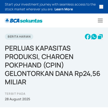
Start your investment journey with seamless access to the
stock market wherever you are.
Learn More
BERITA HARIAN
PERLUAS KAPASITAS
PRODUKSI, CHAROEN
POKPHAND (CPIN)
GELONTORKAN DANA Rp24,56
MILIAR
TERBIT PADA
28 August 2025