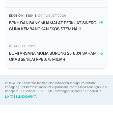
EKONOMI BISNIS
|
07 AUGUST 2026
BPKH DAN BANK MUAMALAT PERKUAT SINERGI
GUNA KEMBANGKAN EKOSISTEM HAJI
07 AUGUST 2026
BUMI ARSANA MULIA BORONG 25,60% SAHAM
OKAS SENILAI RP60,75 MILIAR
PT BCA Sekuritas telah memperoleh izin usaha sebagai Perantara 
Pedagang Efek berdasarkan surat keputusan Otoritas Jasa Keuangan (d.h 
Bapepam-LK) Nomor KEP-138/PM/1992 tanggal 11 Maret 1992 dan KEP-
06/D.04/2014 tanggal 28 Februari 2014, izin usaha sebagai Penjamin Emisi 
LIHAT SELENGKAPNYA
Efek berdasarkan surat keputusan Otoritas Jasa Keuangan Nomor KEP-
12/PM/PEE/1997 tanggal 24 September 1997 dan KEP-07/D.04/2014 
tanggal 28 Februari 2014, izin usaha sebagai penyedia Jasa Konsultasi 
(
Advisory
) atas kegiatan merger, akuisisi, divestasi, dan 
join venture