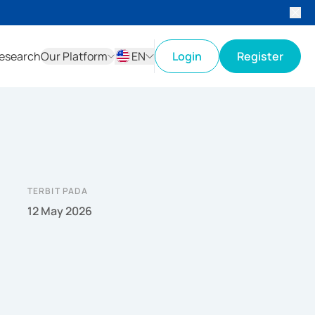
esearch
Our Platform
EN
Login
Register
ID
EN
TERBIT PADA
12 May 2026