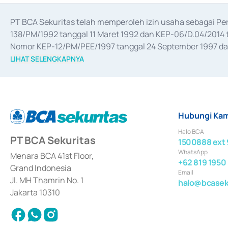
PT BCA Sekuritas telah memperoleh izin usaha sebagai P
138/PM/1992 tanggal 11 Maret 1992 dan KEP-06/D.04/2014 t
Nomor KEP-12/PM/PEE/1997 tanggal 24 September 1997 dan 
merger, akuisisi, divestasi, dan 
join venture
 berdasarkan su
LIHAT SELENGKAPNYA
dari Bank Indonesia antara lain sebagai Perantara Pelaksan
Bank Indonesia sebagai Lembaga Pendukung Penerbitan, Tr
tahun 2018.
Hubungi Kam
Halo BCA
PT BCA Sekuritas
1500888 ext 
WhatsApp
Menara BCA 41st Floor,
+62 819 1950
Grand Indonesia
Email
Jl. MH Thamrin No. 1
halo@bcaseku
Jakarta 10310