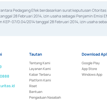
erantara Pedagang Efek berdasarkan surat keputusan Otorit
anggal 28 Februari 2014, izin usaha sebagai Penjamin Emisi E
KEP-07/D.04/2014 tanggal 28 Februari 2014, izin usaha sebag
rat keputusan Otoritas Jasa Keuangan Nomor S-67/PM.21/2017 t
aan Transaksi Sertifikat Deposito di Pasar Uang yang izinnya d
ansaksi, serta Penatausahaan dan Penyelesaian Transaksi Sur
i
Tautan
Download Apl
Tentang Kami
Google Play
9
Layanan Kami
App Store
Kabar Terbaru
Windows App
 0888
Platform Kami
ritas.id
Riset
Bantuan
Pengaduan Nasabah