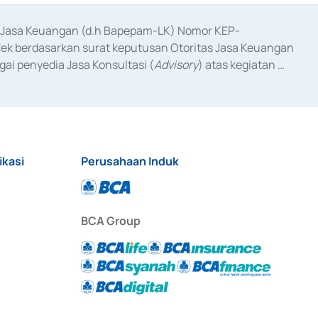
as Jasa Keuangan (d.h Bapepam-LK) Nomor KEP-
fek berdasarkan surat keputusan Otoritas Jasa Keuangan 
ai penyedia Jasa Konsultasi (
Advisory
) atas kegiatan 
anggal 3 Februari 2017, dan beberapa izin usaha lainnya 
iterbitkan pada tahun 2017 dan izin usaha lainnya dari 
at Berharga Komersial yang izinnya diterbitkan pada 
ikasi
Perusahaan Induk
BCA Group