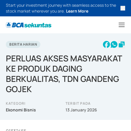
Start your investment journey with seamless access to the
stock market wherever you are.
Learn More
BERITA HARIAN
PERLUAS AKSES MASYARAKAT
KE PRODUK DAGING
BERKUALITAS, TDN GANDENG
GOJEK
KATEGORI
TERBIT PADA
Ekonomi Bisnis
13 January 2026