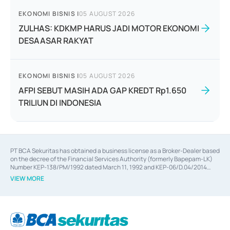
EKONOMI BISNIS
|
05 AUGUST 2026
ZULHAS: KDKMP HARUS JADI MOTOR EKONOMI
DESAASAR RAKYAT
EKONOMI BISNIS
|
05 AUGUST 2026
AFPI SEBUT MASIH ADA GAP KREDT Rp1.650
TRILIUN DI INDONESIA
PT BCA Sekuritas has obtained a business license as a Broker-Dealer based
on the decree of the Financial Services Authority (formerly Bapepam-LK)
Number KEP-138/PM/1992 dated March 11, 1992 and KEP-06/D.04/2014
dated February 28, 2014, a business license as an Underwriter based on the
VIEW MORE
decree of the Financial Services Authority Number KEP-12/PM/PEE/1997
dated September 24, 1997 and KEP-07/D.04/2014 dated February 28, 2014,
a business license as a provider of Advisory Services on mergers,
acquisitions, divestments, and joint ventures based on the decree of the
Financial Services Authority Number S-67/PM.21/2014 dated February 28,
2014, a business license as a provider of Advisory Services for mergers,