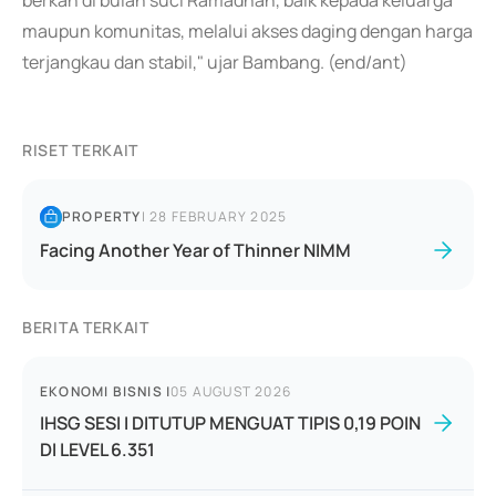
berkah di bulan suci Ramadhan, baik kepada keluarga
maupun komunitas, melalui akses daging dengan harga
terjangkau dan stabil," ujar Bambang. (end/ant)
RISET TERKAIT
PROPERTY
|
28 FEBRUARY 2025
Facing Another Year of Thinner NIMM
BERITA TERKAIT
EKONOMI BISNIS
|
05 AUGUST 2026
IHSG SESI I DITUTUP MENGUAT TIPIS 0,19 POIN
DI LEVEL 6.351