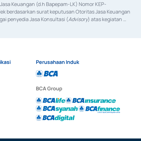
as Jasa Keuangan (d.h Bapepam-LK) Nomor KEP-
fek berdasarkan surat keputusan Otoritas Jasa Keuangan 
ai penyedia Jasa Konsultasi (
Advisory
) atas kegiatan 
anggal 3 Februari 2017, dan beberapa izin usaha lainnya 
iterbitkan pada tahun 2017 dan izin usaha lainnya dari 
at Berharga Komersial yang izinnya diterbitkan pada 
ikasi
Perusahaan Induk
BCA Group