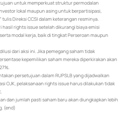
rtujuan untuk memperkuat struktur permodalan
vestor lokal maupun asing untuk berpartisipasi,
 tulis Direksi CCSI dalam keterangan resminya.
hasil rights issue setelah dikurangi biaya emisi
ta modal kerja, baik di tingkat Perseroan maupun
usi dari aksi ini. Jika pemegang saham tidak
rsentase kepemilikan saham mereka diperkirakan akan
,27%.
ntakan persetujuan dalam RUPSLB yang dijadwalkan
si OJK, pelaksanaan rights issue harus dilakukan tidak
.
aan dan jumlah pasti saham baru akan diungkapkan lebih
g. (end)