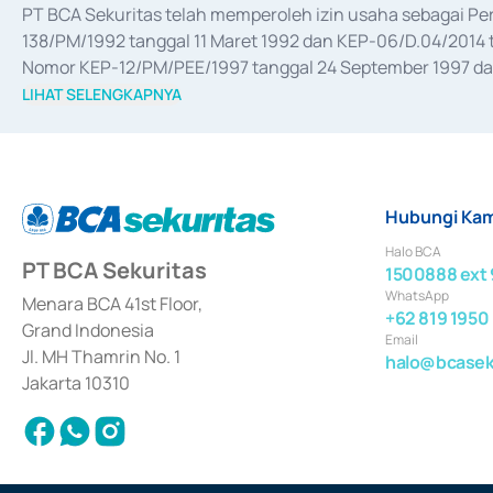
PT BCA Sekuritas telah memperoleh izin usaha sebagai P
138/PM/1992 tanggal 11 Maret 1992 dan KEP-06/D.04/2014 t
Nomor KEP-12/PM/PEE/1997 tanggal 24 September 1997 dan 
merger, akuisisi, divestasi, dan 
join venture
 berdasarkan su
LIHAT SELENGKAPNYA
dari Bank Indonesia antara lain sebagai Perantara Pelaksan
Bank Indonesia sebagai Lembaga Pendukung Penerbitan, Tr
tahun 2018.
Hubungi Kam
Halo BCA
PT BCA Sekuritas
1500888 ext 
WhatsApp
Menara BCA 41st Floor,
+62 819 1950
Grand Indonesia
Email
Jl. MH Thamrin No. 1
halo@bcaseku
Jakarta 10310