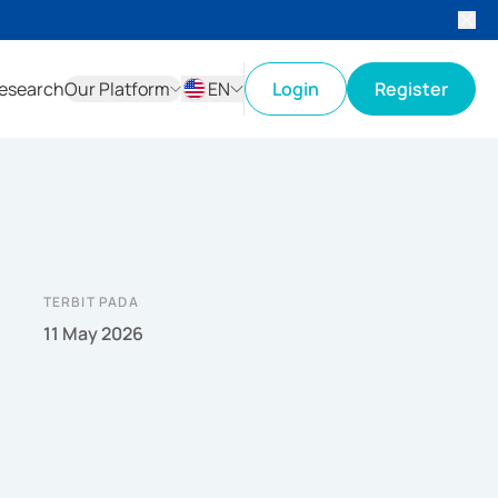
esearch
Our Platform
EN
Login
Register
ID
EN
TERBIT PADA
11 May 2026