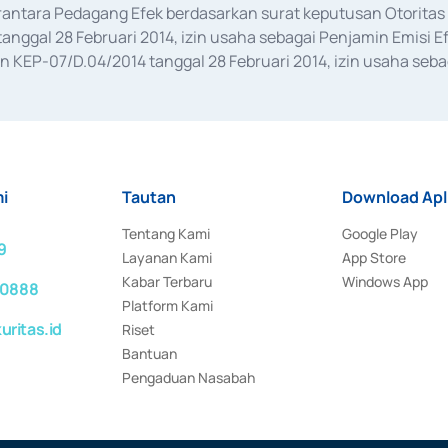
erantara Pedagang Efek berdasarkan surat keputusan Otorit
anggal 28 Februari 2014, izin usaha sebagai Penjamin Emisi E
KEP-07/D.04/2014 tanggal 28 Februari 2014, izin usaha sebag
rat keputusan Otoritas Jasa Keuangan Nomor S-67/PM.21/2017 t
aan Transaksi Sertifikat Deposito di Pasar Uang yang izinnya d
ansaksi, serta Penatausahaan dan Penyelesaian Transaksi Sur
i
Tautan
Download Apl
Tentang Kami
Google Play
9
Layanan Kami
App Store
Kabar Terbaru
Windows App
 0888
Platform Kami
ritas.id
Riset
Bantuan
Pengaduan Nasabah