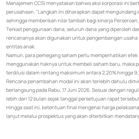
Manajemen CCSI menyatakan bahwa aksi korporasi ini be
perusahaan. "Langkah ini diharapkan dapat mengundang in
sehingga memberikan nilai tambah bagi kinerja Perseroan,"
Terkait penggunaan dana, seluruh dana yang diperoleh dari 
rencananya akan digunakan untuk pengembangan usaha ser
entitas anak.
Namun, para pemegang saham perlu memperhatikan efek dil
menggunakan haknya untuk membeli saham baru, maka pe
terdilusi dalam rentang maksimum antara 2,20% hingga 9
Rencana penambahan modal ini akan terlebih dahulu dimi
berlangsung pada Rabu, 17 Juni 2026. Sesuai dengan regula
lebih dari 12 bulan sejak tanggal persetujuan rapat tersebut
Hingga saat ini, ketentuan final mengenai harga pelaksan
lanjut melalui prospektus yang akan diterbitkan mendatan